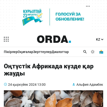
Пікірлер
Оқиғалар
Зерттеулер
Диалогтар
Оңтүстік Африкада күзде қар
жауды
24 қыркүйек 2024
13:00
Альфия Адамбек