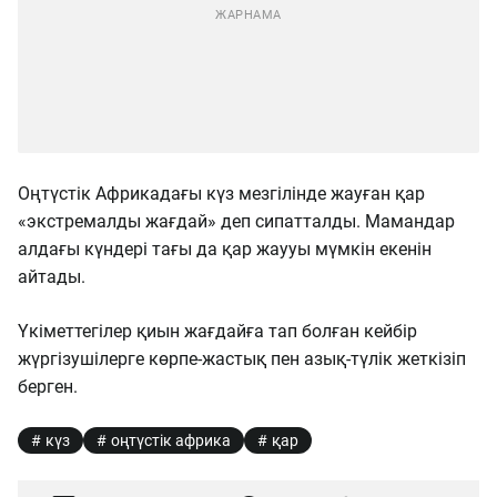
Оңтүстік Африкадағы күз мезгілінде жауған қар
«экстремалды жағдай» деп сипатталды. Мамандар
алдағы күндері тағы да қар жаууы мүмкін екенін
айтады.
Үкіметтегілер қиын жағдайға тап болған кейбір
жүргізушілерге көрпе-жастық пен азық-түлік жеткізіп
берген.
күз
оңтүстік африка
қар