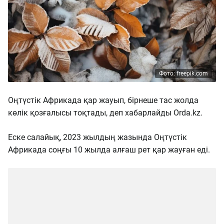
Фото: freepik.com
Оңтүстік Африкада қар жауып, бірнеше тас жолда
көлік қозғалысы тоқтады, деп хабарлайды Orda.kz.
Еске салайық, 2023 жылдың жазында Оңтүстік
Африкада соңғы 10 жылда алғаш рет қар жауған еді.