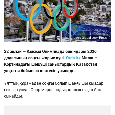
Фото Global Look Press
22 ақпан — Қысқы Олимпиада ойындары 2026
додасының соңғы жарыс күні.
Оrda.kz
Милан–
Кортинадағы шешуші сайыстардың Қазақстан
уақыты бойынша кестесін ұсынады.
Ұлттық құрамадан соңғы болып шаңғышы қыздар
сынға түседі. Олар марафондық қашықтықта бақ
сынайды.