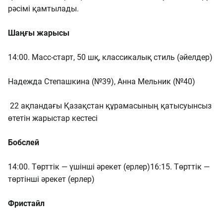
рәсімі қамтылады.
Шаңғы жарысы
14:00. Масс-старт, 50 шқ, классикалық стиль (әйелдер)
Надежда Степашкина (№39), Анна Мельник (№40)
22 ақпандағы Қазақстан құрамасының қатысуынсыз
өтетін жарыстар кестесі
Бобслей
14:00. Төрттік — үшінші әрекет (ерлер)
16:15. Төрттік —
төртінші әрекет (ерлер)
Фристайл