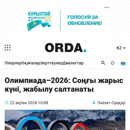
Пікірлер
Оқиғалар
Зерттеулер
Диалогтар
Олимпиада–2026: Соңғы жарыс
күні, жабылу салтанаты
22 ақпан 2026
10:08
Ләззат Сұңқар