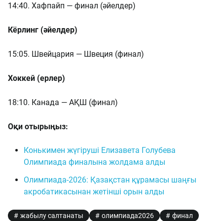
14:40. Хафпайп — финал (әйелдер)
Кёрлинг (әйелдер)
15:05. Швейцария — Швеция (финал)
Хоккей (ерлер)
18:10. Канада — АҚШ (финал)
Оқи отырыңыз:
Конькимен жүгіруші Елизавета Голубева
Олимпиада финалына жолдама алды
Олимпиада-2026: Қазақстан құрамасы шаңғы
акробатикасынан жетінші орын алды
жабылу салтанаты
олимпиада2026
финал