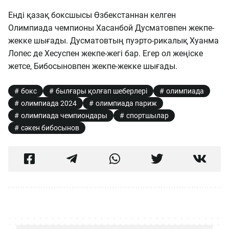
Енді қазақ боксшысы Өзбекстаннан келген
Олимпиада чемпионы Хасанбой Дусматовпен жекпе-
жекке шығады. Дусматовтың пуэрто-рикалық Хуанма
Лопес де Хесуспен жекпе-жегі бар. Егер ол жеңіске
жетсе, Бибосыновпен жекпе-жекке шығады.
бокс
былғары қолғап шеберлері
олимпиада
олимпиада 2024
олимпиада париж
олимпиада чемпиондары
спортшылар
сәкен бибосынов