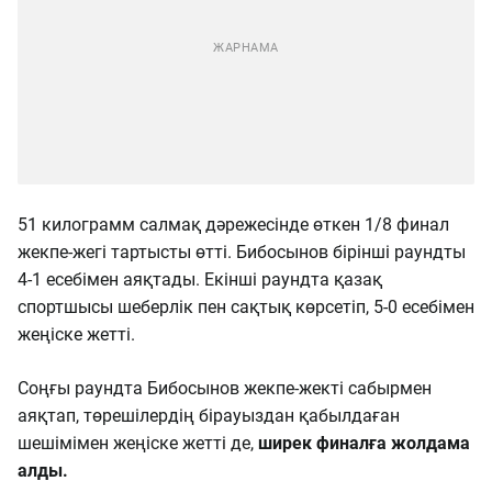
51 килограмм салмақ дәрежесінде өткен 1/8 финал
жекпе-жегі тартысты өтті. Бибосынов бірінші раундты
4-1 есебімен аяқтады. Екінші раундта қазақ
спортшысы шеберлік пен сақтық көрсетіп, 5-0 есебімен
жеңіске жетті.
Соңғы раундта Бибосынов жекпе-жекті сабырмен
аяқтап, төрешілердің бірауыздан қабылдаған
шешімімен жеңіске жетті де,
ширек финалға жолдама
алды.