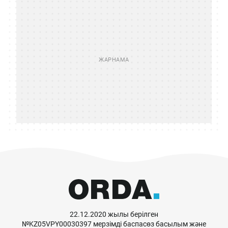
22.12.2020 жылы берілген
№KZ05VPY00030397 мерзімді баспасөз басылым және