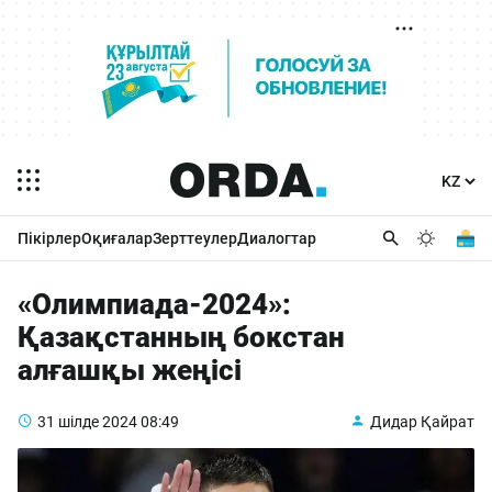
Пікірлер
Оқиғалар
Зерттеулер
Диалогтар
«Олимпиада-2024»:
Қазақстанның бокстан
алғашқы жеңісі
31 шілде 2024
08:49
Дидар Қайрат