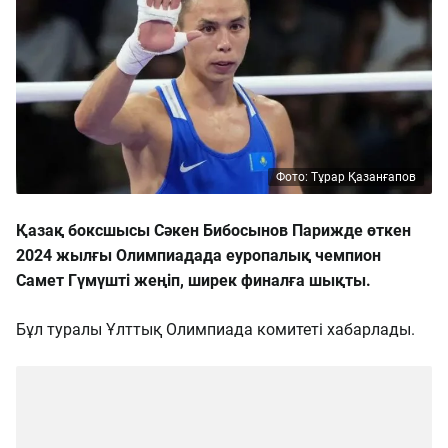
Фото: Тұрар Қазанғапов
Қазақ боксшысы Сәкен Бибосынов Парижде өткен
2024 жылғы Олимпиадада еуропалық чемпион
Самет Гүмүшті жеңіп, ширек финалға шықты.
Бұл туралы Ұлттық Олимпиада комитеті хабарлады.