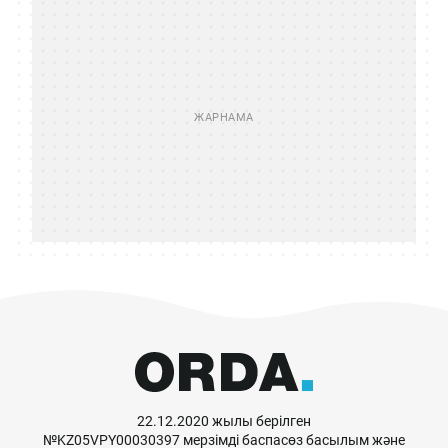
22.12.2020 жылы берілген
№KZ05VPY00030397 мерзімді баспасөз басылым және