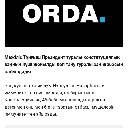
Мәжіліс Тұңғыш Президент туралы конституциялық
заңның күші жойылды деп тану туралы заң жобасын
қабылдады
.
Заң күшінің жойылуы Нұрсұлтан Назарбаевты
иммунитеттен айырмайды, ол бұрынғыша
Конституцияның 46-бабымен кепілдендірілген,
дегенмен онымен бірге тұратын отбасы мүшелерін
иммунитеттен айырады.