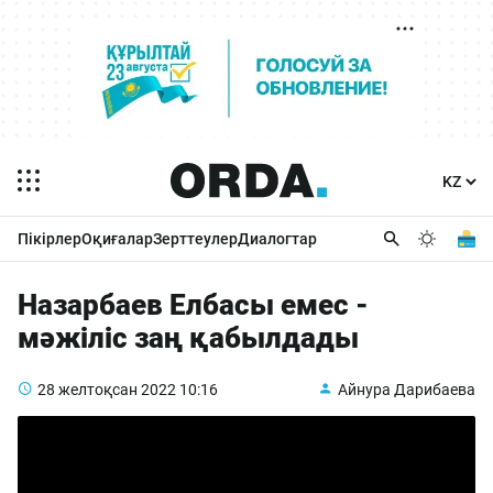
Пікірлер
Оқиғалар
Зерттеулер
Диалогтар
Назарбаев Елбасы емес -
мәжіліс заң қабылдады
28 желтоқсан 2022
10:16
Айнура Дарибаева