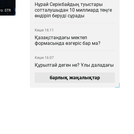
Нұрай Серікбайдың туыстары
сотталушыдан 10 миллиард теңге
о: STR
өндіріп беруді сұрады
Кеше 16:11
Қазақстандағы мектеп
формасында өзгеріс бар ма?
Кеше 16:07
Құрылтай деген не? Ұлы даладағы
билік кеңесі қалай қалыптасты?
барлық жаңалықтар
Кеше 15:00
Мемлекеттік грант иегерлері
анықталды: 2026–2027 оқу
жылының басты қорытындылары
Кеше 14:16
«МузАРТ» тобындағы Кенжебек
Жанәбілов ауруханаға түсті