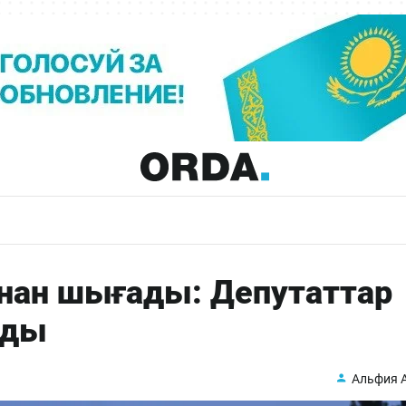
ан шығады: Депутаттар
ады
Альфия 