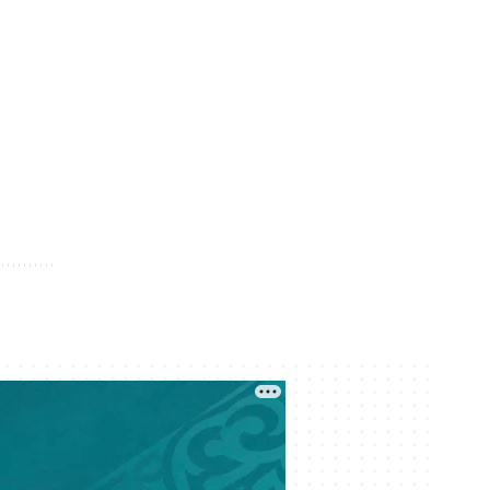
Кеше 10:54
Бекболат Тілеухан: Қайрат
Сатыбалды президентке айтып,
мені депутаттыққа өткізді
Кеше 10:19
Жағымпаздар «Отан» атауына
«Нұр» сөзін қосып, Назарбаевты
орға жықты – Бекболат Тілеухан
Кеше 09:12
Трамптың «Бейбітшілік кеңесі»
Газаға арналған алғашқы келісімді
әскери нысан салудан бастайды
Кеше 08:24
Иран АҚШ пен Израиль
кемелерінің Ормуз бұғазы арқылы
өтуіне тыйым салмақшы