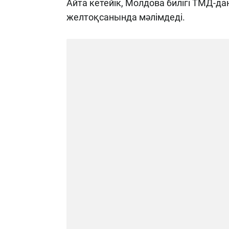
Айта кетейік, Молдова билігі ТМД-
желтоқсанында мәлімдеді.