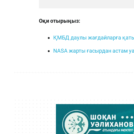
Оқи отырыңыз:
ҚМБД даулы жағдайларға қат
NASA жарты ғасырдан астам уа