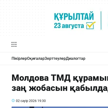
Пікірлер
Оқиғалар
Зерттеулер
Диалогтар
Молдова ТМД құрамын
заң жобасын қабылд
02 сәуір 2026
19:30