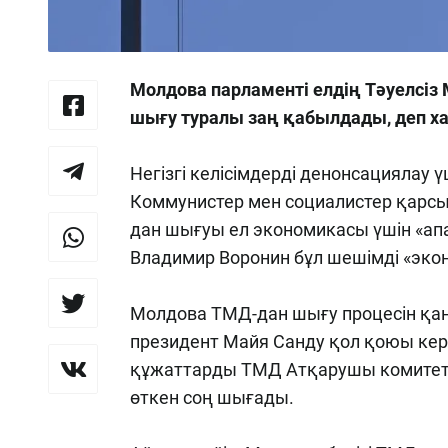
Молдова парламенті елдің Тәуелсі
шығу туралы заң қабылдады, деп 
Негізгі келісімдерді денонсациялау ү
Коммунистер мен социалистер қарс
дан шығуы ел экономикасы үшін «апа
Владимир Воронин бұл шешімді «экон
Молдова ТМД-дан шығу процесін қаңт
президент Майя Санду қол қоюы кере
құжаттарды ТМД Атқарушы комитетін
өткен соң шығады.