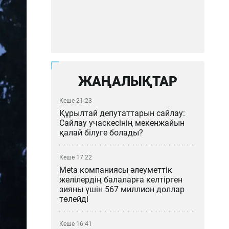
ЖАҢАЛЫҚТАР
Кеше 21:23
Құрылтай депутаттарын сайлау:
Сайлау учаскесінің мекенжайын
қалай білуге болады?
Кеше 17:22
Meta компаниясы әлеуметтік
желілердің балаларға келтірген
зияны үшін 567 миллион доллар
төлейді
Кеше 16:41