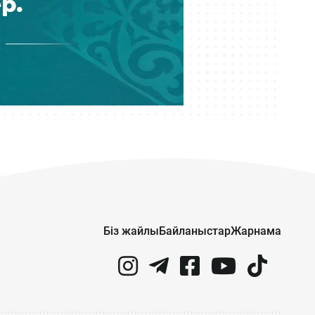
06 тамыз 20:07
Блогер Қайсар Қамза Вьетнамнан
Қазақстанға экстрадицияланды:
Істің жай-жапсары
06 тамыз 17:25
Трамп АҚШ-тың келесі президенті
ретінде кімді лайық көретінін
айтты
06 тамыз 16:08
Илон Масктың зымыраны Айға
құлап, 30 метрлік кратер пайда
болды
Біз жайлы
Байланыстар
Жарнама
06 тамыз 15:03
Велокурьер қағып, қашып кеткен:
12 жастағы қыздың жақ сүйегі
сынып, тістері түсіп қалған