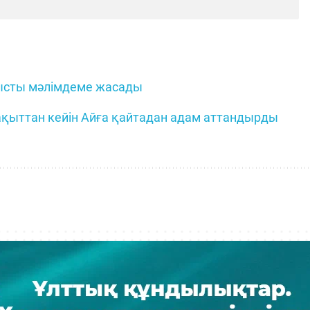
ысты мәлімдеме жасады
қыттан кейін Айға қайтадан адам аттандырды