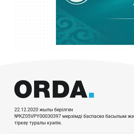
22.12.2020 жылы берілген
№KZ05VPY00030397 мерзімді баспасөз басылым жән
тіркеу туралы куәлік.