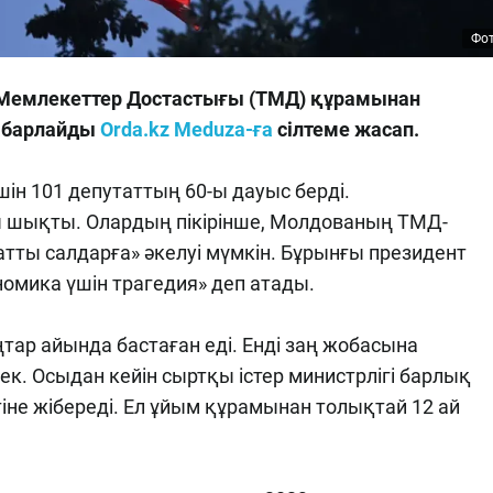
Фот
з Мемлекеттер Достастығы (ТМД) құрамынан
хабарлайды
Orda.kz Meduza-ға
сілтеме жасап.
шін 101 депутаттың 60-ы дауыс берді.
ы шықты. Олардың пікірінше, Молдованың ТМД-
тты салдарға» әкелуі мүмкін. Бұрынғы президент
омика үшін трагедия» деп атады.
ар айында бастаған еді. Енді заң жобасына
к. Осыдан кейін сыртқы істер министрлігі барлық
е жібереді. Ел ұйым құрамынан толықтай 12 ай