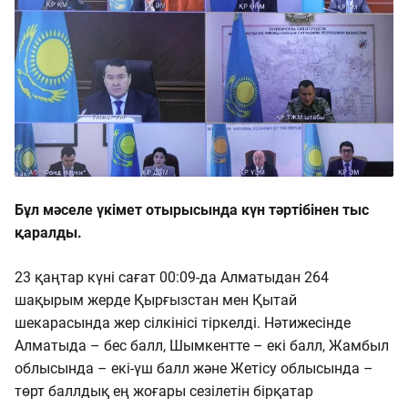
Бұл мәселе үкімет отырысында күн тәртібінен тыс
қаралды.
23 қаңтар күні сағат 00:09-да Алматыдан 264
шақырым жерде Қырғызстан мен Қытай
шекарасында жер сілкінісі тіркелді. Нәтижесінде
Алматыда – бес балл, Шымкентте – екі балл, Жамбыл
облысында – екі-үш балл және Жетісу облысында –
төрт баллдық ең жоғары сезілетін бірқатар