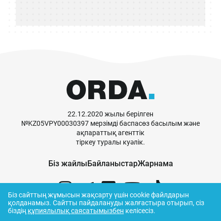
22.12.2020 жылы берілген
№KZ05VPY00030397 мерзімді баспасөз басылым және
ақпараттық агенттік
тіркеу туралы куәлік.
Біз жайлы
Байланыстар
Жарнама
Біз сайттың жұмысын жақсарту үшін cookie файлдарын
қолданамыз.
Сайтты пайдалануды жалғастыра отырып, сіз
біздің
құпиялылық саясатымызбен
келісесіз.