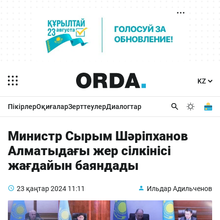
Пікірлер
Оқиғалар
Зерттеулер
Диалогтар
Министр Сырым Шәріпханов
Алматыдағы жер сілкінісі
жағдайын баяндады
23 қаңтар 2024
11:11
Ильдар Адильченов