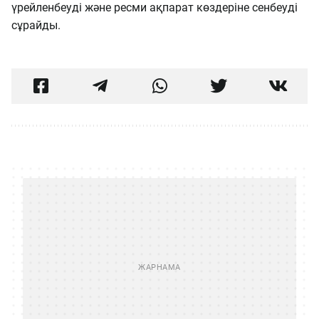
үрейленбеуді және ресми ақпарат көздеріне сенбеуді
сұрайды.