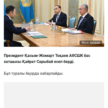
Фото: Ақорда
Президент Қасым-Жомарт Тоқаев АӨСШК бас
хатшысы Қайрат Сарыбай есеп берді.
Бұл туралы Ақорда хабарлайды.