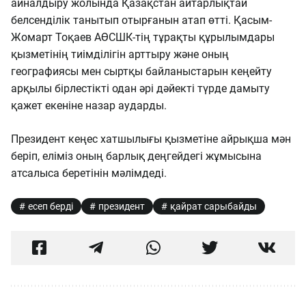
айналдыру жолында Қазақстан айтарлықтай
белсенділік танытып отырғанын атап өтті. Қасым-
Жомарт Тоқаев АӨСШК-тің тұрақты құрылымдары
қызметінің тиімділігін арттыру және оның
географиясы мен сыртқы байланыстарын кеңейту
арқылы бірлестікті одан әрі дәйекті түрде дамыту
қажет екеніне назар аударды.
Президент кеңес хатшылығы қызметіне айрықша мән
беріп, еліміз оның барлық деңгейдегі жұмысына
атсалыса беретінін мәлімдеді.
есеп берді
президент
қайрат сарыбайды