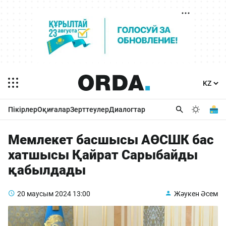
Пікірлер
Оқиғалар
Зерттеулер
Диалогтар
Мемлекет басшысы АӨСШК бас
хатшысы Қайрат Сарыбайды
қабылдады
20 маусым 2024
13:00
Жәукен Әсем