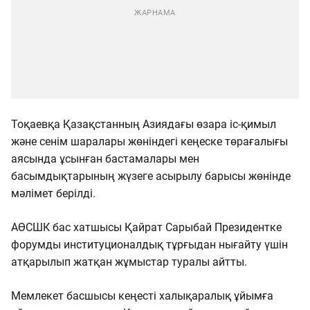
Тоқаевқа Қазақстанның Азиядағы өзара іс-қимыл
және сенім шаралары жөніндегі кеңеске төрағалығы
аясында ұсынған бастамалары мен
басымдықтарының жүзеге асырылу барысы жөнінде
мәлімет берілді.
АӨСШК бас хатшысы Қайрат Сарыбай Президентке
форумды институционалдық тұрғыдан нығайту үшін
атқарылып жатқан жұмыстар туралы айтты.
Мемлекет басшысы кеңесті халықаралық ұйымға