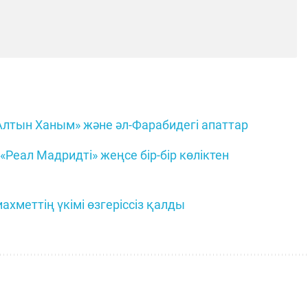
Алтын Ханым» және әл-Фарабидегі апаттар
Реал Мадридті» жеңсе бір-бір көліктен
ахметтің үкімі өзгеріссіз қалды