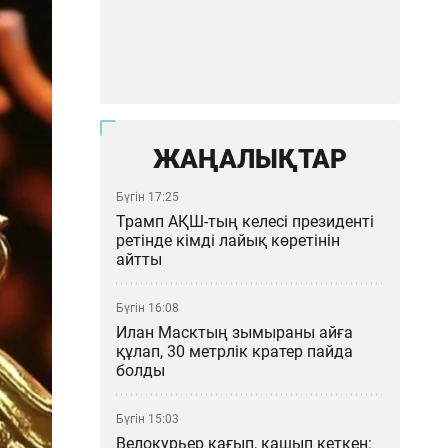
ЖАҢАЛЫҚТАР
Бүгін 17:25
Трамп АҚШ-тың келесі президенті
ретінде кімді лайық көретінін
айтты
Бүгін 16:08
Илан Масктың зымыраны айға
құлап, 30 метрлік кратер пайда
болды
Бүгін 15:03
Велокурьер қағып, қашып кеткен: