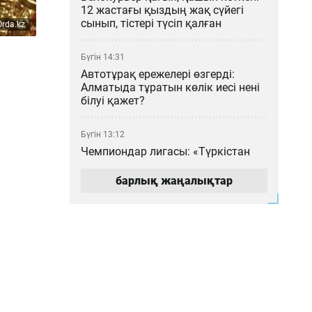
12 жастағы қыздың жақ сүйегі
сынып, тістері түсіп қалған
Orda.kz
Бүгін 14:31
Автотұрақ ережелері өзгерді:
Алматыда тұратын көлік иесі нені
білуі қажет?
Бүгін 13:12
Чемпиондар лигасы: «Түркістан
Арена» тарихи матчқа дайын ба?
барлық жаңалықтар
Бүгін 12:23
Нұрайға қатысты «72 рет пышақ
сұғар едім» деген пікір жазған
адам анықталып, хаттама
толтырылды
Бүгін 11:39
«Байден құсап құлап қалмасын»: