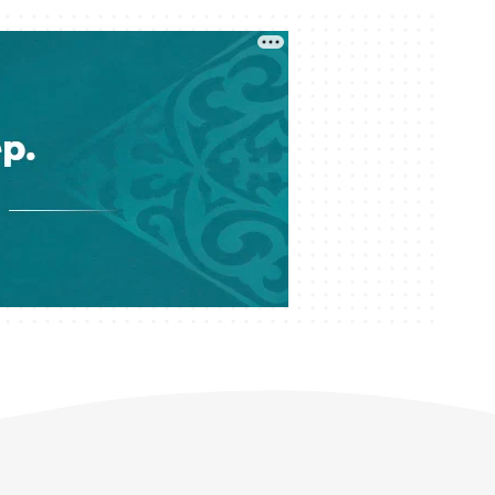
Кеше 16:16
Өзбекстан алғашқы жерсерігін
ұшырды
Кеше 15:11
Алматыдағы «Теремки» тұрғын үй
кешенінде бір топ жігіттің екі
адамды соққы астына алған
видеосы тарады
Кеше 15:00
1 қыркүйектен бастап бастауыш
сыныптарда БЖБ мен ТЖБ
болмайды. Олардың орнына не
енгізіледі?
Кеше 14:25
«ҚазАвтоЖол» жүргізушілер мен
жолаушыларды дәретхана
маңында тазалық сақтауға