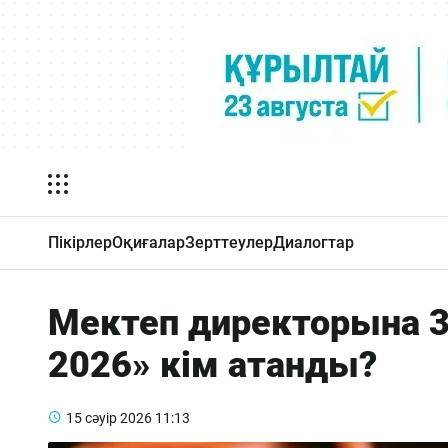
Пікірлер
Оқиғалар
Зерттеулер
Диалогтар
Мектеп директорына 3
2026» кім атанды?
15 сәуір 2026
11:13