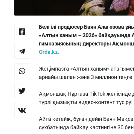
Белгілі продюсер Баян Алагөзова 
«Алтын ханым – 2026» байқауында 
гимназиясының директоры Ақмонша
Orda.kz.
Жеңімпазға «Алтын ханым» атағыме
арнайы шапан және 3 миллион теңге
Ақмоншақ Нұртаза TikTok желісінде 
түрлі қызықты видео-контент түсіру
Айта кетейік, бұған дейін Баян Мақ
сұхбатында байқау кастингіне 30 бе