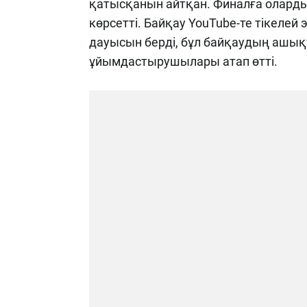
қатысқанын айтқан. Финалға олардың
көрсетті. Байқау YouTube-те тікелей 
дауысын берді, бұл байқаудың ашы
ұйымдастырушылары атап өтті.