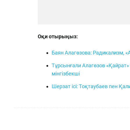
Оқи отырыңыз:
Баян Алагөзова: Радикализм, «
Тұрсынғали Алагөзов «Қайрат» «
мінгізбекші
Шерзат ісі: Тоқтаубаев пен Қали