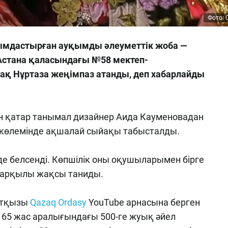
Фото: 
ұйымдастырған ауқымды әлеуметтік жоба —
Астана қаласындағы №58 мектеп-
қ Нұртаза жеңімпаз атанды, деп хабарлайды
н қатар танымал дизайнер Аида Кауменовадан
 көлемінде ақшалай сыйақы табысталды.
де белсенді. Көпшілік оны оқушыларымен бірге
і арқылы жақсы таниды.
сатқызы
Qazaq Ordasy
YouTube арнасына берген
н 65 жас аралығындағы 500-ге жуық әйел