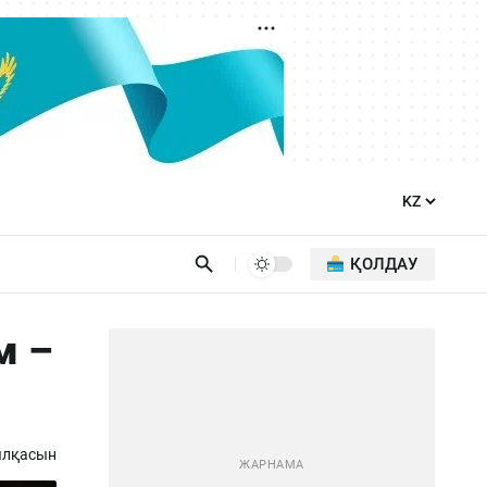
ҚОЛДАУ
м –
ылқасын