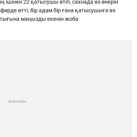
 ішінен 22 қатысушы өтіп, сахнада өз өнерін
эфирде өтті, бір адам бір ғана қатысушыға өз
қтығына маңызды екенін жоба