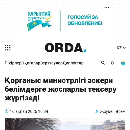
Пікірлер
Оқиғалар
Зерттеулер
Диалогтар
Қорғаныс министрлігі әскери
бөлімдерге жоспарлы тексеру
жүргізеді
16 ақпан 2026
10:34
Жәукен Әсем