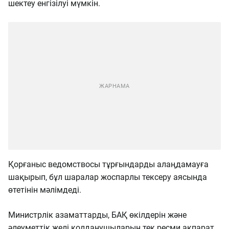
шектеу енгізілуі мүмкін.
Қорғаныс ведомствосы тұрғындарды алаңдамауға
шақырып, бұл шаралар жоспарлы тексеру аясында
өтетінін мәлімдеді.
Министрлік азаматтарды, БАҚ өкілдерін және
әлеуметтік желі қолданушыларын тек ресми ақпарат