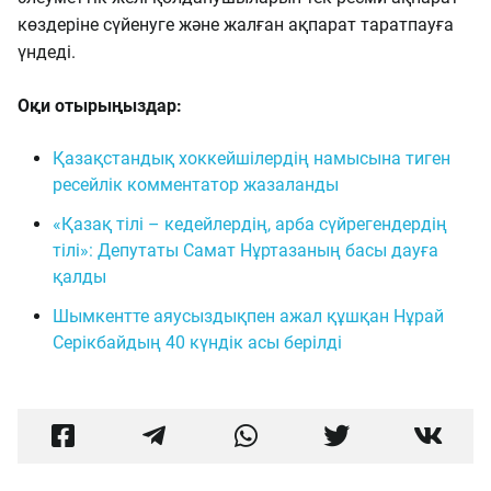
көздеріне сүйенуге және жалған ақпарат таратпауға
үндеді.
Оқи отырыңыздар:
Қазақстандық хоккейшілердің намысына тиген
ресейлік комментатор жазаланды
«Қазақ тілі – кедейлердің, арба сүйрегендердің
тілі»: Депутаты Самат Нұртазаның басы дауға
қалды
Шымкентте аяусыздықпен ажал құшқан Нұрай
Серікбайдың 40 күндік асы берілді