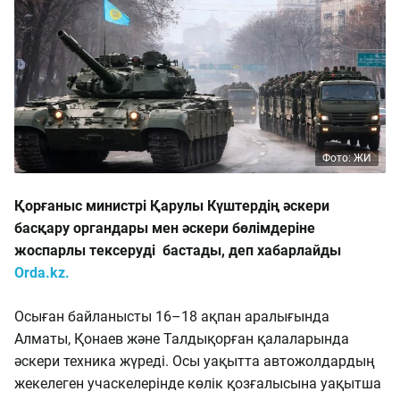
Фото: ЖИ
Қорғаныс министрі Қарулы Күштердің әскери
басқару органдары мен әскери бөлімдеріне
жоспарлы тексеруді бастады, деп хабарлайды
Orda.kz.
Осыған байланысты 16–18 ақпан аралығында
Алматы, Қонаев және Талдықорған қалаларында
әскери техника жүреді. Осы уақытта автожолдардың
жекелеген учаскелерінде көлік қозғалысына уақытша