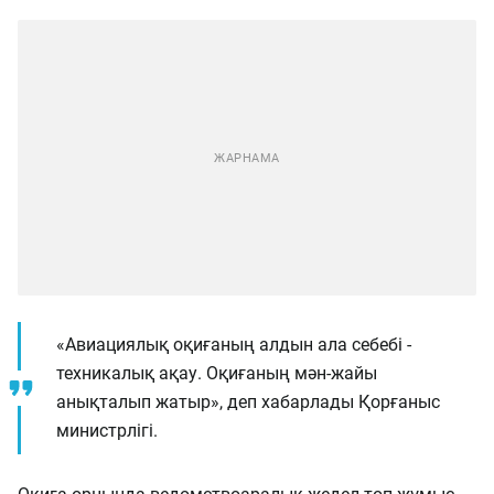
«Авиациялық оқиғаның алдын ала себебі -
техникалық ақау. Оқиғаның мән-жайы
анықталып жатыр», деп хабарлады Қорғаныс
министрлігі.