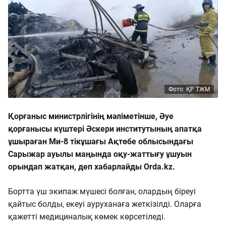
Фото: ҚР ТЖМ
Қорғаныс министрлігінің мәліметінше, Әуе
қорғанысы күштері Әскери институтының апатқа
ұшыраған Ми-8 тікұшағы Ақтөбе облысындағы
Сарыжар ауылы маңында оқу-жаттығу ұшуын
орындап жатқан, деп хабарлайды Orda.kz.
Бортта үш экипаж мүшесі болған, олардың біреуі
қайтыс болды, екеуі ауруханаға жеткізілді. Оларға
қажетті медициналық көмек көрсетіледі.