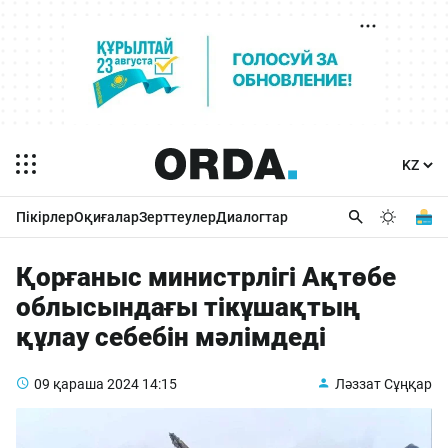
Пікірлер
Оқиғалар
Зерттеулер
Диалогтар
Қорғаныс министрлігі Ақтөбе
облысындағы тікұшақтың
құлау себебін мәлімдеді
09 қараша 2024
14:15
Ләззат Сұңқар