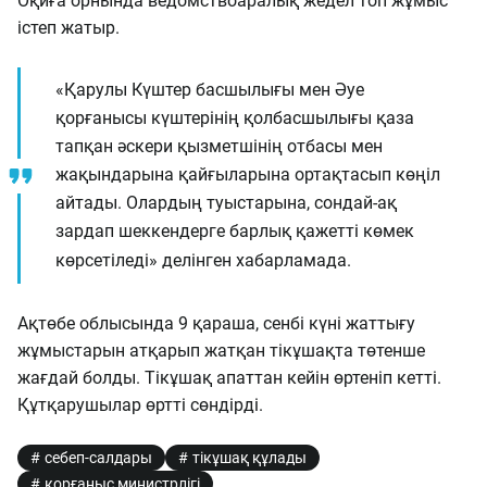
Оқиға орнында ведомствоаралық жедел топ жұмыс
істеп жатыр.
«Қарулы Күштер басшылығы мен Әуе
қорғанысы күштерінің қолбасшылығы қаза
тапқан әскери қызметшінің отбасы мен
жақындарына қайғыларына ортақтасып көңіл
айтады. Олардың туыстарына, сондай-ақ
зардап шеккендерге барлық қажетті көмек
көрсетіледі» делінген хабарламада.
Ақтөбе облысында 9 қараша, сенбі күні жаттығу
жұмыстарын атқарып жатқан тікұшақта төтенше
жағдай болды. Тікұшақ апаттан кейін өртеніп кетті.
Құтқарушылар өртті сөндірді.
себеп-салдары
тікұшақ құлады
қорғаныс министрлігі