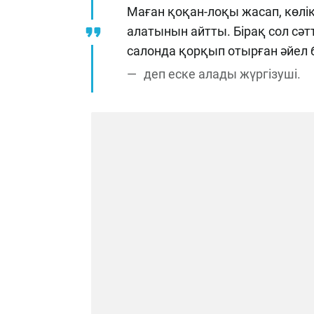
Маған қоқан-лоқы жасап, көлік
алатынын айтты. Бірақ сол сәт
салонда қорқып отырған әйел б
деп еске алады жүргізуші.