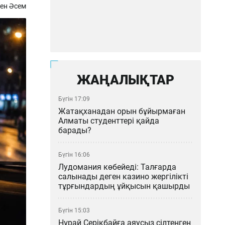
ен Әсем
ЖАҢАЛЫҚТАР
Бүгін 17:09
Жатақханадан орын бұйырмаған
Алматы студенттері қайда
барады?
Бүгін 16:06
Лудомания көбейеді: Талғарда
салынады деген казино жергілікті
тұрғындардың ұйқысын қашырды
Бүгін 15:03
Нұрай Серікбайға аяусыз сілтенген