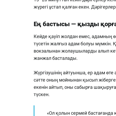
жүрегі ұстап қалған екен. Дәрігерлер
Ең бастысы — қызды қорғ
Кейде қауіп жолдан емес, адамның ө
түсетін жалғыз адам болуы мүмкін.
вокзалынан жолаушыларды алып кетк
жанжал басталады.
Жүргізушінің айтуынша, ер адам өте а
сәтте оның мойнынан қысып жіберген
екенін айтып, оны сабырға шақыруғ
түскен.
«Ол қолын сермей бастағанда к