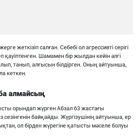
ерге жеткізіп салған. Себебі ол агрессивті серігі
еп қауіптенген. Шамамен бір жылдан кейін әлгі
алып, танып, алғысын білдірген. Оның айтуынша,
ола кеткен.
аба алмайсың
ысты орындап жүрген Абзал 63 жастағы
сезінгенін байқайды. Жүргізушінің айтуынша, ер
қтан, ол бірден жүрегіне қатысты мәселе болуы