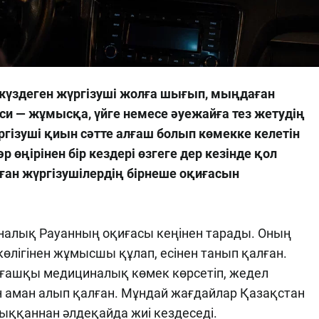
жүздеген жүргізуші жолға шығып, мыңдаған
си — жұмысқа, үйге немесе әуежайға тез жетудің
ргізуші қиын сәтте алғаш болып көмекке келетін
әр өңірінен бір кездері өзгеге дер кезінде қол
ған жүргізушілердің бірнеше оқиғасын
налық Рауанның оқиғасы кеңінен тарады. Оның
көлігінен жұмысшы құлап, есінен танып қалған.
 алғашқы медициналық көмек көрсетіп, жедел
 аман алып қалған. Мұндай жағдайлар Қазақстан
ыққаннан әлдеқайда жиі кездеседі.