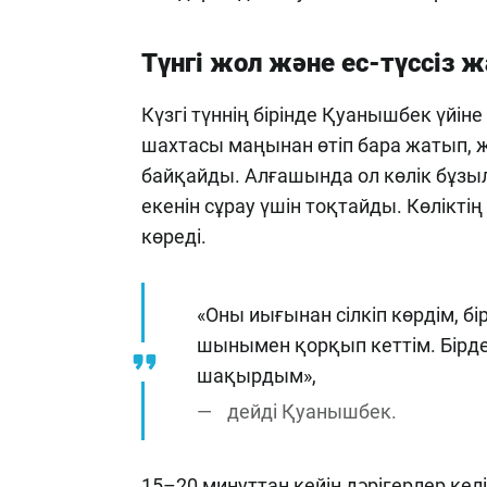
Түнгі жол және ес-түссіз 
Күзгі түннің бірінде Қуанышбек үйі
шахтасы маңынан өтіп бара жатып, ж
байқайды. Алғашында ол көлік бұзы
екенін сұрау үшін тоқтайды. Көліктің
көреді.
«Оны иығынан сілкіп көрдім, бі
шынымен қорқып кеттім. Бірд
шақырдым»,
дейді Қуанышбек.
15–20 минуттан кейін дәрігерлер келі