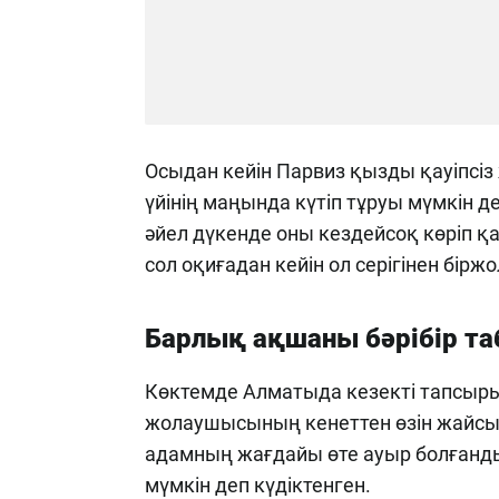
Осыдан кейін Парвиз қызды қауіпсіз ж
үйінің маңында күтіп тұруы мүмкін д
әйел дүкенде оны кездейсоқ көріп қ
сол оқиғадан кейін ол серігінен бірж
Барлық ақшаны бәрібір т
Көктемде Алматыда кезекті тапсыр
жолаушысының кенеттен өзін жайсыз 
адамның жағдайы өте ауыр болғанды
мүмкін деп күдіктенген.