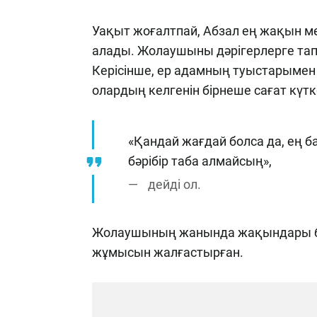
Уақыт жоғалтпай, Абзал ең жақын 
алады. Жолаушыны дәрігерлерге тап
Керісінше, ер адамның туыстарымен 
олардың келгенін бірнеше сағат күтк
«Қандай жағдай болса да, ең 
бәрібір таба алмайсың»,
дейді ол.
Жолаушының жанында жақындары бар 
жұмысын жалғастырған.