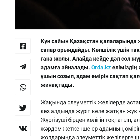
Күн сайын Қазақстан қалаларында 
сапар орындайды. Көпшілік үшін так
ғана жолы. Алайда кейде дәл сол жү
адамға айналады.
Orda.kz
еліміздің 
ұшын созып, адам өмірін сақтап қал
жинақтады.
Жақында әлеуметтік желілерде аста
көз алдында жүріп келе жатқан жүк 
Жүргізуші бірден көлігін тоқтатып,
жәрдем жеткенше ер адамның өмірін
жолдарында әлеуметтік желілерге ш