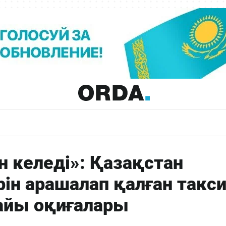
н келеді»: Қазақстан
ін арашалап қалған такс
айы оқиғалары