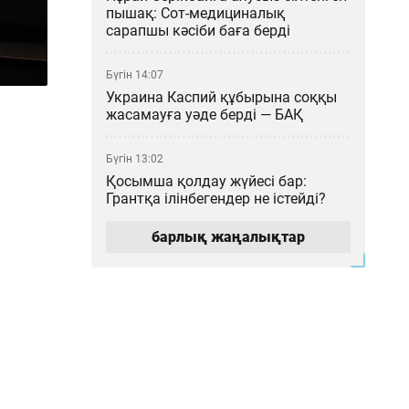
пышақ: Сот-медициналық
сарапшы кәсіби баға берді
Бүгін 14:07
Украина Каспий құбырына соққы
жасамауға уәде берді — БАҚ
Бүгін 13:02
Қосымша қолдау жүйесі бар:
Грантқа ілінбегендер не істейді?
барлық жаңалықтар
Бүгін 12:04
Қазақстан ғалымдарының
ғылыми атақтарын ЕАЭО
елдерінде растаудың енді қажеті
жоқ
Бүгін 11:03
Астана – Арқалық бағытында
Starlink спутниктік интернеті бар