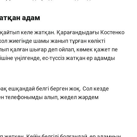
жатқан адам
не қайтып келе жатқан. Қарағандыдағы Костенко
ол жиегінде шамы жанып тұрған көлікті
лып қалған шығар деп ойлап, көмек қажет пе
 ішіне үңілгенде, ес-түссіз жатқан ер адамды
рақ ешқандай белгі берген жоқ. Сол кезде
ен телефонымды алып, жедел жәрдем
п жеткен. Кейін белгілі болғандай, ер адамның