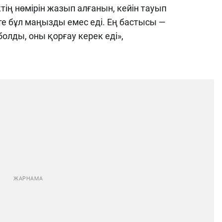
тің нөмірін жазып алғанын, кейін тауып
те бұл маңызды емес еді. Ең бастысы —
олды, оны қорғау керек еді»,