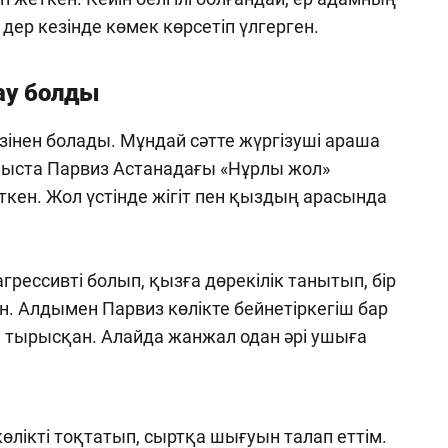
 дер кезінде көмек көрсетіп үлгерген.
ау болды
зінен болады. Мұндай сәтте жүргізуші араша
 Қыста Парвиз Астанадағы «Нұрлы жол»
ен. Жол үстінде жігіт пен қыздың арасында
грессивті болып, қызға дөрекілік танытып, бір
. Алдымен Парвиз көлікте бейнетіркегіш бар
а тырысқан. Алайда жанжал одан әрі ушыға
өлікті тоқтатып, сыртқа шығуын талап еттім.