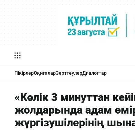
Пікірлер
Оқиғалар
Зерттеулер
Диалогтар
«Көлік 3 минуттан кейі
жолдарында адам өмір
жүргізушілерінің шын