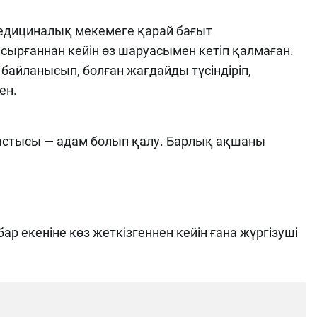
медициналық мекемеге қарай бағыт
сырғаннан кейін өз шаруасымен кетіп қалмаған.
байланысып, болған жағдайды түсіндіріп,
ен.
бастысы — адам болып қалу. Барлық ақшаны
екеніне көз жеткізгеннен кейін ғана жүргізуші