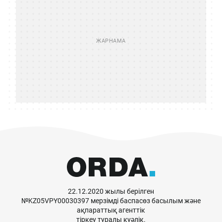
22.12.2020 жылы берілген
№KZ05VPY00030397 мерзімді баспасөз басылым және
ақпараттық агенттік
тіркеу туралы куәлік.