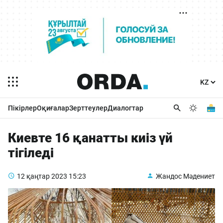
Пікірлер
Оқиғалар
Зерттеулер
Диалогтар
Киевте 16 қанатты киіз үй
тігіледі
12 қаңтар 2023
15:23
Жандос Мәдениет