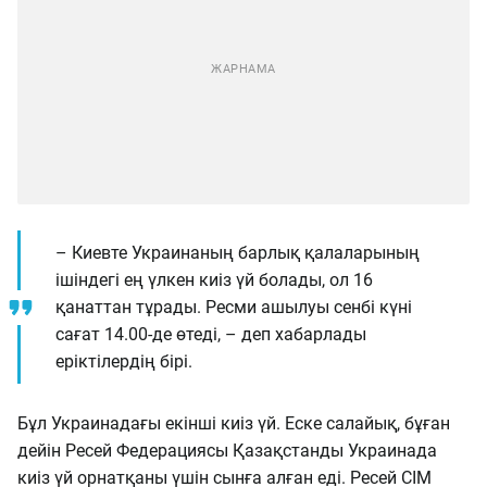
– Киевте Украинаның барлық қалаларының
ішіндегі ең үлкен киіз үй болады, ол 16
қанаттан тұрады. Ресми ашылуы сенбі күні
сағат 14.00-де өтеді, – деп хабарлады
еріктілердің бірі.
Бұл Украинадағы екінші киіз үй. Еске салайық, бұған
дейін Ресей Федерациясы Қазақстанды Украинада
киіз үй орнатқаны үшін сынға алған еді. Ресей СІМ