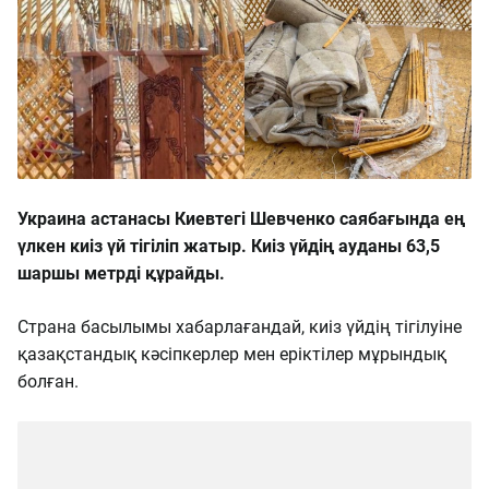
Украина астанасы Киевтегі Шевченко саябағында ең
үлкен киіз үй тігіліп жатыр. Киіз үйдің ауданы 63,5
шаршы метрді құрайды.
Страна басылымы хабарлағандай, киіз үйдің тігілуіне
қазақстандық кәсіпкерлер мен еріктілер мұрындық
болған.