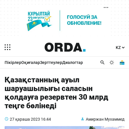
Пікірлер
Оқиғалар
Зерттеулер
Диалогтар
Қазақстанның ауыл
шаруашылығы саласын
қолдауға резервтен 30 млрд
теңге бөлінеді
27 қараша 2023
16:44
Амиржан Мухаммед