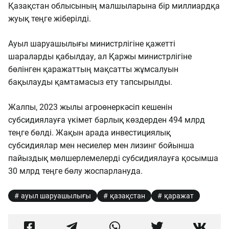
Қазақстан облысының малшыларына бір миллиардқа
жуық теңге жіберілді.
Ауыл шаруашылығы министрлігіне қажетті
шараларды қабылдау, ал Қаржы министрлігіне
бөлінген қаражаттың мақсатты жұмсалуын
бақылауды қамтамасыз ету тапсырылды.
Жалпы, 2023 жылы агроөнеркәсіп кешенін
субсидиялауға үкімет барлық көздерден 494 млрд
теңге бөлді. Жақын арада инвестициялық
субсидиялар мен несиелер мен лизинг бойынша
пайыздық мөлшерлемелерді субсидиялауға қосымша
30 млрд теңге бөлу жоспарлануда.
ауыл шаруашылығы
қазақстан
қаражат