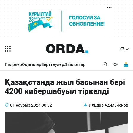
Пікірлер
Оқиғалар
Зерттеулер
Диалогтар
Қазақстанда жыл басынан бері
4200 кибершабуыл тіркелді
01 наурыз 2024
08:32
Ильдар Адильченов