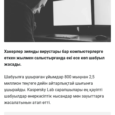
Хакерлер зиянды вирустары бар компьютерлерге
өткен жылмен салыстырғанда екі есе көп шабуыл
жасады.
Шабуылға ұшыраған ұйымдар 800 мыңнан 2,5
миллион теңгеге дейін айтарлықтай шығынға
ұшырайды. Kaspersky Lab сарапшылары ең қауіпті
шабуылдар өнеркәсіптік нысандар мен зауыттарға
жасалатынын атап өтті.