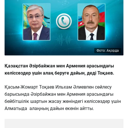
Фото: Ақорда
Қазақстан Әзірбайжан мен Армения арасындағы
келіссөздер үшін алаң беруге дайын, деді Тоқаев.
Қасым-Жомарт Тоқаев Ильхам Әлиевпен сөйлесу
барысында Әзірбайжан мен Армения арасындағы
бейбітшілік шартын жасау жөніндегі келіссөздер үшін
Алматыда алаңның дайын екенін айтты.