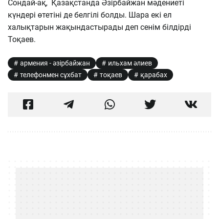
Сондай-ақ, Қазақстанда Әзірбайжан мәдениеті
күндері өтетіні де белгілі болды. Шара екі ел
халықтарын жақындастырады деп сенім білдірді
Тоқаев.
армения - әзірбайжан
ильхам әлиев
телефонмен сұхбат
тоқаев
қарабах