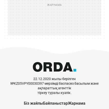
22.12.2020 жылы берілген
№KZ05VPY00030397 мерзімді баспасөз басылым және
ақпараттық агенттік
тіркеу туралы куәлік.
Біз жайлы
Байланыстар
Жарнама