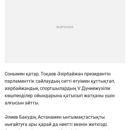
Сонымен қатар, Тоқаев Әзірбайжан президентін
парламенттік сайлаудың сәтті өтуімен құттықтап,
әзірбайжандық спортшылардың V Дүниежүзілік
көшпенділер ойындарына қатысып жатқаны үшін
алғысын айтты.
Әлиев Бакудің Астанамен ынтымақтастықты
нығайтуға ары қарай да ниетті екенін жеткізді.