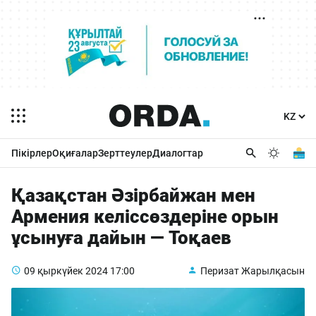
Пікірлер
Оқиғалар
Зерттеулер
Диалогтар
Қазақстан Әзірбайжан мен
Армения келіссөздеріне орын
ұсынуға дайын — Тоқаев
09 қыркүйек 2024
17:00
Перизат Жарылқасын