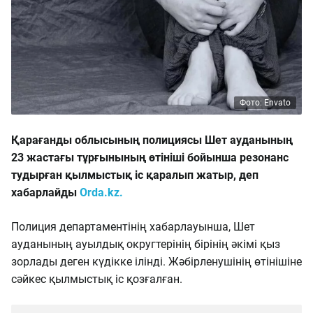
Фото: Envato
Қарағанды облысының полициясы Шет ауданының
23 жастағы тұрғынының өтініші бойынша резонанс
тудырған қылмыстық іс қаралып жатыр, деп
хабарлайды
Orda.kz.
Полиция департаментінің хабарлауынша, Шет
ауданының ауылдық округтерінің бірінің әкімі қыз
зорлады деген күдікке ілінді. Жәбірленушінің өтінішіне
сәйкес қылмыстық іс қозғалған.