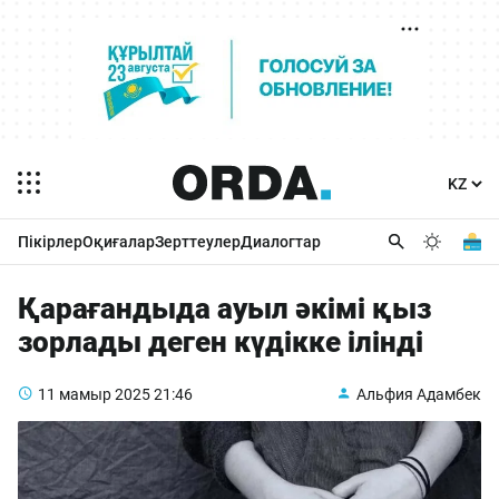
Пікірлер
Оқиғалар
Зерттеулер
Диалогтар
Қарағандыда ауыл әкімі қыз
зорлады деген күдікке ілінді
11 мамыр 2025
21:46
Альфия Адамбек