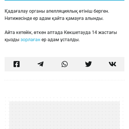
Қадағалау органы апелляциялық өтініш берген.
Нәтижесінде ер адам қайта қамауға алынды.
Айта кетейік, өткен аптада Көкшетауда 14 жастағы
қызды
зорлаған
ер адам ұсталды.