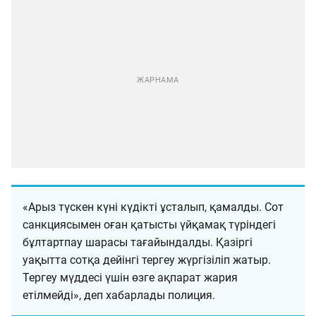
«Арыз түскен күні күдікті ұсталып, қамалды. Сот
санкциясымен оған қатысты үйқамақ түріндегі
бұлтартпау шарасы тағайындалды. Қазіргі
уақытта сотқа дейінгі тергеу жүргізіліп жатыр.
Тергеу мүддесі үшін өзге ақпарат жария
етілмейді», деп хабарлады полиция.