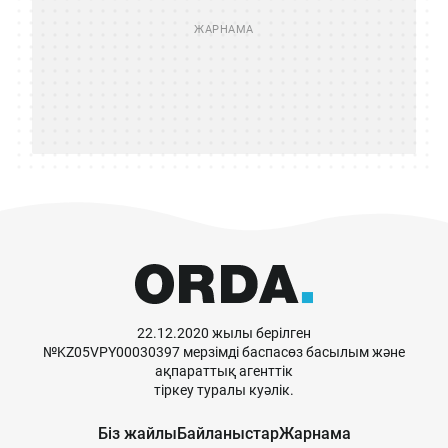
22.12.2020 жылы берілген
№KZ05VPY00030397 мерзімді баспасөз басылым және
ақпараттық агенттік
тіркеу туралы куәлік.
Біз жайлы
Байланыстар
Жарнама