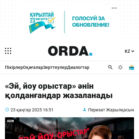
Пікірлер
Оқиғалар
Зерттеулер
Диалогтар
«Эй, йоу орыстар» әнін
қолданғандар жазаланады
23 қаңтар 2025
16:51
Перизат Жарылқасын