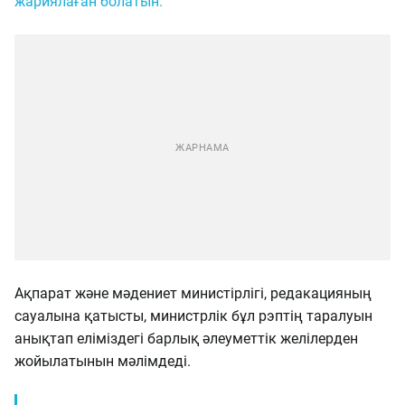
жариялаған болатын.
Ақпарат және мәдениет министірлігі, редакацияның
сауалына қатысты, министрлік бұл рэптің таралуын
анықтап еліміздегі барлық әлеуметтік желілерден
жойылатынын мәлімдеді.