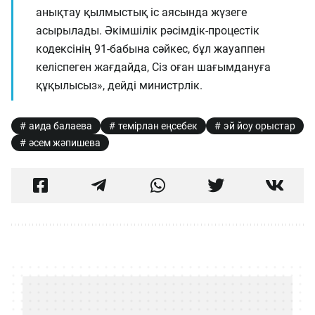
анықтау қылмыстық іс аясында жүзеге
асырылады. Әкімшілік рәсімдік-процестік
кодексінің 91-бабына сәйкес, бұл жауаппен
келіспеген жағдайда, Сіз оған шағымдануға
құқылысыз», дейді министрлік.
аида балаева
темірлан еңсебек
эй йоу орыстар
әсем жәпишева