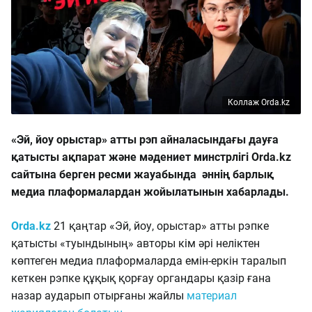
Коллаж Orda.kz
«Эй, йоу орыстар» атты рэп айналасындағы дауға
қатысты ақпарат және мәдениет минстрлігі Orda.kz
сайтына берген ресми жауабында әннің барлық
медиа плаформалардан жойылатынын хабарлады.
Orda.kz
21 қаңтар «Эй, йоу, орыстар» атты рэпке
қатысты «туындының» авторы кім әрі неліктен
көптеген медиа плаформаларда емін-еркін таралып
кеткен рэпке құқық қорғау органдары қазір ғана
назар аударып отырғаны жайлы
материал