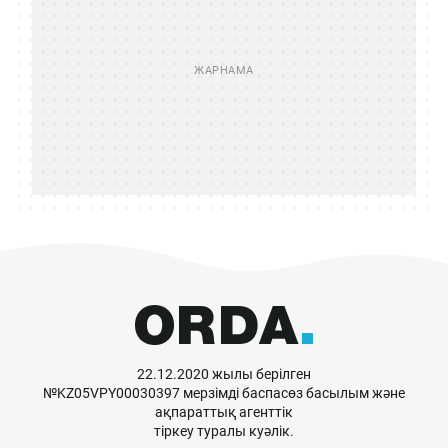
22.12.2020 жылы берілген
№KZ05VPY00030397 мерзімді баспасөз басылым және
ақпараттық агенттік
тіркеу туралы куәлік.