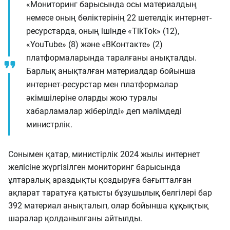
«Мониторинг барысында осы материалдың
немесе оның бөліктерінің 22 шетелдік интернет-
ресурстарда, оның ішінде «TikTok» (12),
«YouTube» (8) және «ВКонтакте» (2)
платформаларында таралғаны анықталды.
Барлық анықталған материалдар бойынша
интернет-ресурстар мен платформалар
әкімшілеріне оларды жою туралы
хабарламалар жіберілді» деп мәлімдеді
министрлік.
Сонымен қатар, министірлік 2024 жылы интернет
желісіне жүргізілген мониторинг барысында
ұлтаралық араздықты қоздыруға бағытталған
ақпарат таратуға қатысты бұзушылық белгілері бар
392 материал анықталып, олар бойынша құқықтық
шаралар қолданылғаны айтылды.