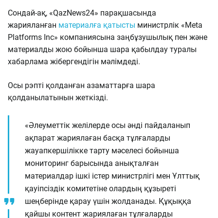
Сондай-ақ, «QazNews24» парақшасында
жарияланған
материалға қатысты
министрлік «Meta
Platforms Inc» компаниясына заңбұзушылық пен және
материалды жою бойынша шара қабылдау туралы
хабарлама жібергендігін мәлімдеді.
Осы рэпті қолданған азаматтарға шара
қолданылатынын жеткізді.
«Әлеуметтік желілерде осы әнді пайдаланып
ақпарат жариялаған басқа тұлғаларды
жауапкершілікке тарту мәселесі бойынша
мониторинг барысында анықталған
материалдар ішкі істер министрлігі мен Ұлттық
қауіпсіздік комитетіне олардың құзыреті
шеңберінде қарау үшін жолданады. Құқыққа
қайшы контент жариялаған тұлғаларды