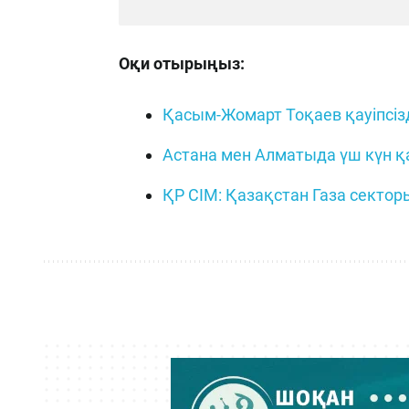
Оқи отырыңыз:
Қасым-Жомарт Тоқаев қауіпсіз
Астана мен Алматыда үш күн қ
ҚР СІМ: Қазақстан Газа сектор