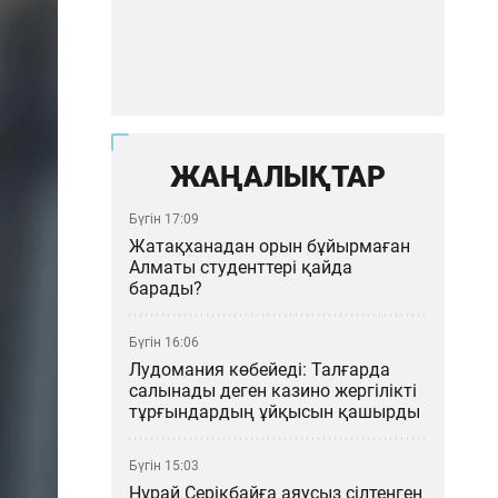
ЖАҢАЛЫҚТАР
Бүгін 17:09
Жатақханадан орын бұйырмаған
Алматы студенттері қайда
барады?
Бүгін 16:06
Лудомания көбейеді: Талғарда
салынады деген казино жергілікті
тұрғындардың ұйқысын қашырды
Бүгін 15:03
Нұрай Серікбайға аяусыз сілтенген