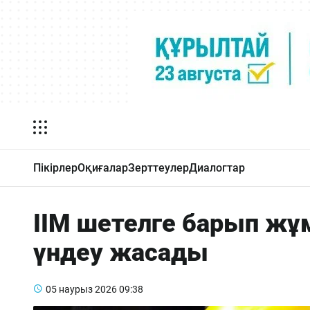
Пікірлер
Оқиғалар
Зерттеулер
Диалогтар
ІІМ шетелге барып жұм
үндеу жасады
05 наурыз 2026
09:38