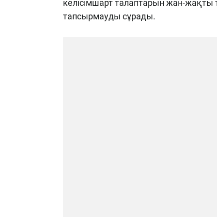
келісімшарт талаптарын жан-жақты 
тапсырмауды сұрады.