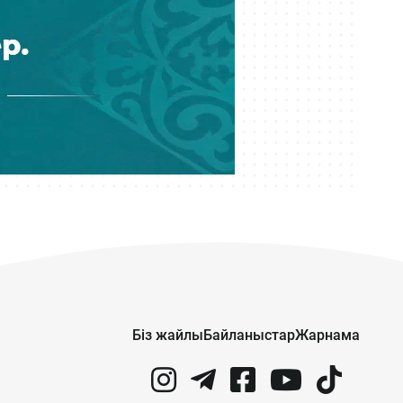
Кеше 15:00
Мемлекеттік грант иегерлері
анықталды: 2026–2027 оқу
жылының басты қорытындылары
Кеше 14:16
«МузАРТ» тобындағы Кенжебек
Жанәбілов ауруханаға түсті
Кеше 14:01
Мұратжан Мұсайбеков АМӨЗ-дің
бас директоры болып
тағайындалды
Кеше 13:00
Қазақстан футбол құрамасының
Біз жайлы
Байланыстар
Жарнама
жаңа бапкері кім?
Кеше 12:14