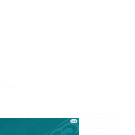
қалай білуге болады?
Кеше 17:22
Meta компаниясы әлеуметтік
желілердің балаларға келтірген
зияны үшін 567 миллион доллар
төлейді
Кеше 16:41
Нұрай Серікбайдың туыстары
сотталушыдан 10 миллиард теңге
өндіріп беруді сұрады
Кеше 16:11
Қазақстандағы мектеп
формасында өзгеріс бар ма?
Кеше 16:07
Құрылтай деген не? Ұлы даладағы
билік кеңесі қалай қалыптасты?