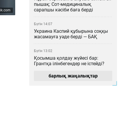
пышақ: Сот-медициналық
сарапшы кәсіби баға берді
pik.com
Бүгін 14:07
Украина Каспий құбырына соққы
жасамауға уәде берді — БАҚ
Бүгін 13:02
Қосымша қолдау жүйесі бар:
Грантқа ілінбегендер не істейді?
барлық жаңалықтар
Бүгін 12:04
Қазақстан ғалымдарының
ғылыми атақтарын ЕАЭО
елдерінде растаудың енді қажеті
жоқ
Бүгін 11:03
Астана – Арқалық бағытында
Starlink спутниктік интернеті бар