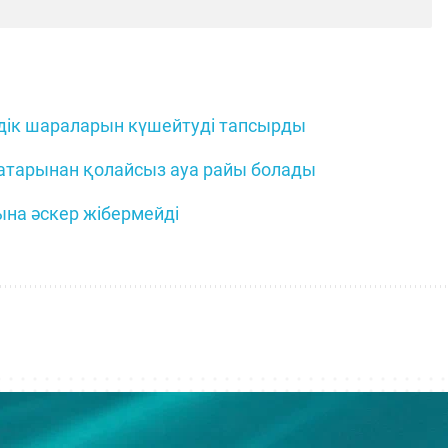
дік шараларын күшейтуді тапсырды
атарынан қолайсыз ауа райы болады
ына әскер жібермейді