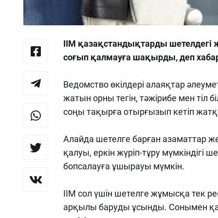
ІІМ қазақстандықтарды шетелдегі
соғып қалмауға шақырды, деп хаб
Ведомство өкілдері алаяқтар әлеум
жатын орны тегін, тәжірибе мен тіл 
соңы тақырға отырғызып кетіп жатқ
Алайда шетелге барған азаматтар же
қалуы, еркін жүріп-тұру мүмкіндігі ш
бопсалауға ұшырауы мүмкін.
ІІМ сол үшін шетелге жұмысқа тек ре
арқылы баруды ұсынды. Сонымен қат