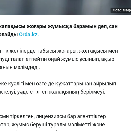
Фото: free
 жалақысы жоғары жұмысқа барамын деп, сан
арлайды
Orda.kz.
еттік желілерде табысы жоғары, жол ақысы мен
білуді талап етпейтін оңай жұмыс ұсынып, ақыр
анын мәлімдеді.
ке куәлігі мен өзге де құжаттарынан айрылып
ектелуі, уәде етілген жалақының берілмеуі,
сми тіркелген, лицензиясы бар агенттіктер
ар, жұмыс беруші туралы мәліметті және