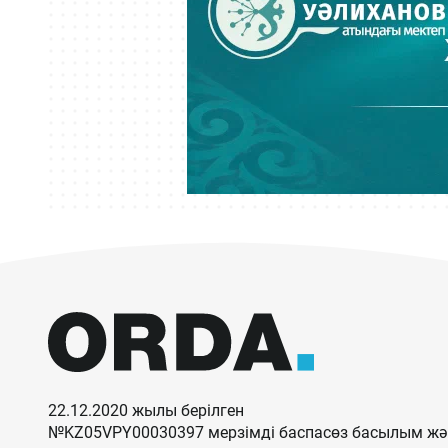
22.12.2020 жылы берілген
№KZ05VPY00030397 мерзімді баспасөз басылым жән