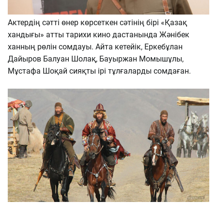
Актердің сәтті өнер көрсеткен сәтінің бірі «Қазақ
хандығы» атты тарихи кино дастанында Жәнібек
ханның рөлін сомдауы. Айта кетейік, Еркебұлан
Дайыров Балуан Шолақ, Бауыржан Момышұлы,
Мұстафа Шоқай сияқты ірі тұлғаларды сомдаған.