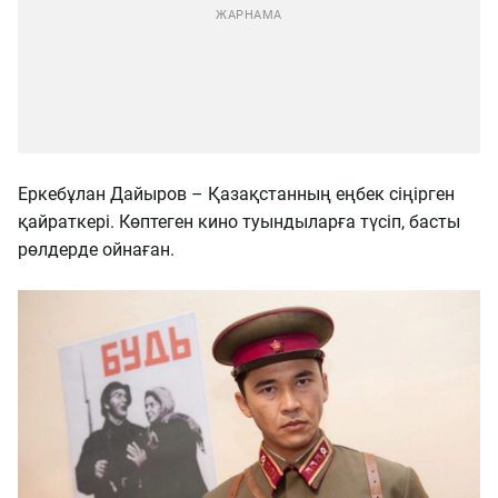
Еркебұлан Дайыров – Қазақстанның еңбек сіңірген
қайраткері. Көптеген кино туындыларға түсіп, басты
рөлдерде ойнаған.