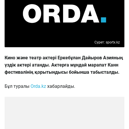
Сурет: sportx.kz
Кино және театр актері Еркебұлан Дайыров Азияның
үздік актері атанды. Актерға мұндай марапат Канн
фестивалінің қорытындысы бойынша табысталды.
Бұл туралы
Orda.kz
хабарлайды.