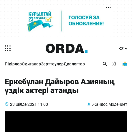
Пікірлер
Оқиғалар
Зерттеулер
Диалогтар
Еркебұлан Дайыров Азияның
үздік актері атанды
23 шілде 2021
11:00
Жандос Мәдениет