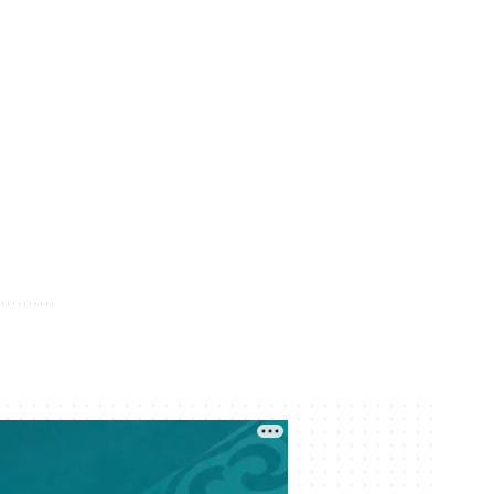
қалай білуге болады?
Кеше 17:22
Meta компаниясы әлеуметтік
желілердің балаларға келтірген
зияны үшін 567 миллион доллар
төлейді
Кеше 16:41
Нұрай Серікбайдың туыстары
сотталушыдан 10 миллиард теңге
өндіріп беруді сұрады
Кеше 16:11
Қазақстандағы мектеп
формасында өзгеріс бар ма?
Кеше 16:07
Құрылтай деген не? Ұлы даладағы
билік кеңесі қалай қалыптасты?