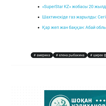
«SuperStar KZ» жобасы 20 жылд
Шахтинскіде газ жарылды: Сегі
Қар жеп жан баққан: Абай обл
америка
елена рыбакина
ширек 