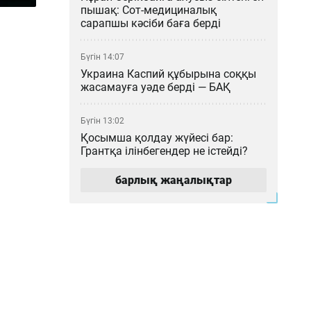
пышақ: Сот-медициналық
сарапшы кәсіби баға берді
Бүгін 14:07
Украина Каспий құбырына соққы
жасамауға уәде берді — БАҚ
Бүгін 13:02
Қосымша қолдау жүйесі бар:
Грантқа ілінбегендер не істейді?
барлық жаңалықтар
Бүгін 12:04
Қазақстан ғалымдарының
ғылыми атақтарын ЕАЭО
елдерінде растаудың енді қажеті
жоқ
Бүгін 11:03
Астана – Арқалық бағытында
Starlink спутниктік интернеті бар