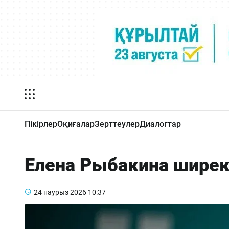
Пікірлер
Оқиғалар
Зерттеулер
Диалогтар
Елена Рыбакина шире
24 наурыз 2026
10:37