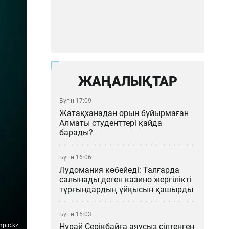
ЖАҢАЛЫҚТАР
Бүгін 17:09
Жатақханадан орын бұйырмаған
Алматы студенттері қайда
барады?
Бүгін 16:06
Лудомания көбейеді: Талғарда
салынады деген казино жергілікті
тұрғындардың ұйқысын қашырды
Бүгін 15:03
Нұрай Серікбайға аяусыз сілтенген
mpic.kz