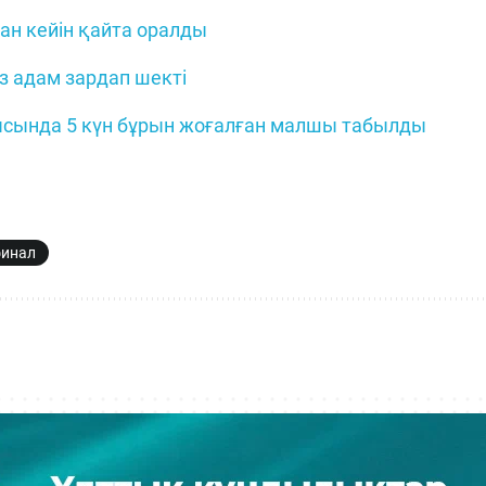
ан кейін қайта оралды
з адам зардап шекті
ысында 5 күн бұрын жоғалған малшы табылды
финал