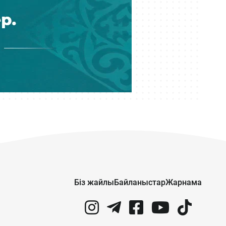
Кеше 15:00
Мемлекеттік грант иегерлері
анықталды: 2026–2027 оқу
жылының басты қорытындылары
Кеше 14:16
«МузАРТ» тобындағы Кенжебек
Жанәбілов ауруханаға түсті
Кеше 14:01
Мұратжан Мұсайбеков АМӨЗ-дің
бас директоры болып
тағайындалды
Кеше 13:00
Біз жайлы
Байланыстар
Жарнама
Қазақстан футбол құрамасының
жаңа бапкері кім?
Кеше 12:14