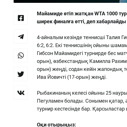
Майамиде өтіп жатқан WTA 1000 тур
ширек финалға өтті, деп хабарлайд
4-айналым кезінде теннисші Талия Г
6:2, 6:2. Екі теннисшінің ойыны шам
Гибсон Майамидегі турнирде бес матч 
орын), өзбекстандық Камилла Рахимо
орын) жеңді, содан кейін жапондық т
Ива Йовичті (17-орын) жеңді.
Рыбакинаның келесі ойыны 25 науры
Пегуламен болады. Сонымен қатар, ә
турнир кестесінде бар. Қарсыластар
Оқи отырыңыз: