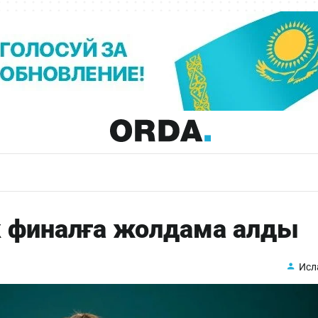
к финалға жолдама алды
Исл