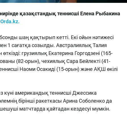
нирінде қазақстандық теннисші Елена Рыбакина
ы
Orda.kz.
ибсонды шаң қақтырып кетті. Екі ойын нәтижесі
амен 1 сағатқа созылды. Австралиялық Талия
өткізді: грузиялық Екатерина Горгодзені (165-
ваны (82-орын), чехиялық Сара Бейлекті (41-
еннисші Наоми Осакиді (15-орын) және АҚШ өкілі
з күні американдық теннисші Джессика
лемнің бірінші ракеткасы Арина Соболенко да
 шешуші матчтарда қайтадан кездесуі мүмкін.