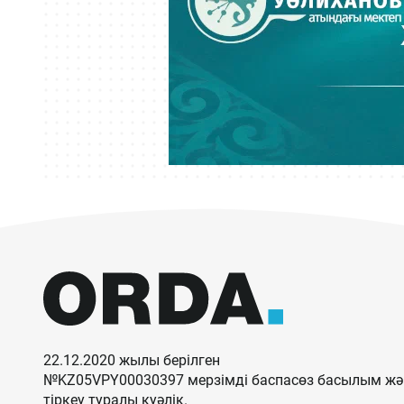
22.12.2020 жылы берілген
№KZ05VPY00030397 мерзімді баспасөз басылым жән
тіркеу туралы куәлік.