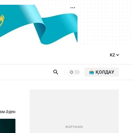
ҚОЛДАУ
ам Әден