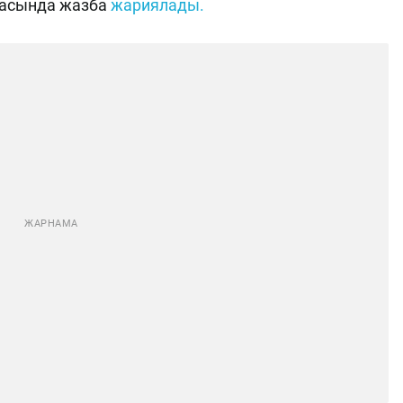
шасында жазба
жариялады.