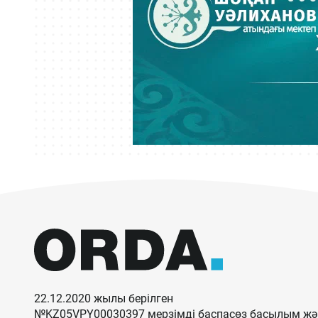
22.12.2020 жылы берілген
№KZ05VPY00030397 мерзімді баспасөз басылым жән