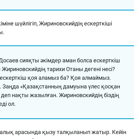
міне шүйлігіп, Жириновскийдің ескерткіші
ы.
Досаев сияқты әкімдер аман болса ескерткіш
 Жириновскийдің тарихи Отаны дегені несі?
 ескерткіш қоя аламыз ба? Қоя алмаймыз.
р. Заңда «Қазақстанның дамуына үлес қосқан
деп нақты жазылған. Жириновскийдің біздің
ді ол.
халық арасында қызу талқыланып жатыр. Кейін