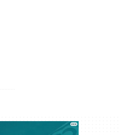
Кеше 12:14
Астанада сынақтан өткен
әуетаксидің алғашқы жолаушысы
— министр
Кеше 11:34
30 миллион теңгеге денесіне
жарнама салуды ұсынған Махмуд
Хикматовқа іздеу жарияланды
Кеше 10:54
Бекболат Тілеухан: Қайрат
Сатыбалды президентке айтып,
мені депутаттыққа өткізді
Кеше 10:19
Жағымпаздар «Отан» атауына
«Нұр» сөзін қосып, Назарбаевты
орға жықты – Бекболат Тілеухан