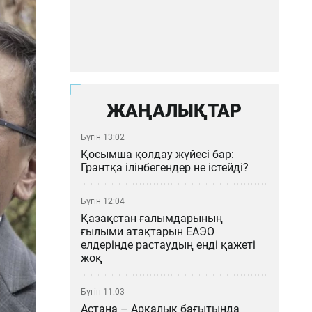
ЖАҢАЛЫҚТАР
Бүгін 13:02
Қосымша қолдау жүйесі бар:
Грантқа ілінбегендер не істейді?
Бүгін 12:04
Қазақстан ғалымдарының
ғылыми атақтарын ЕАЭО
елдерінде растаудың енді қажеті
жоқ
Бүгін 11:03
Астана – Арқалық бағытында