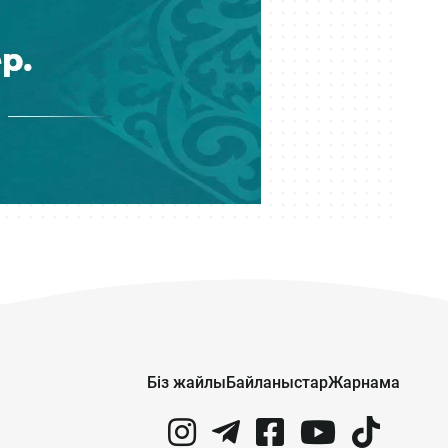
Кеше 09:12
Трамптың «Бейбітшілік кеңесі»
Газаға арналған алғашқы келісімді
әскери нысан салудан бастайды
Біз жайлы
Байланыстар
Жарнама