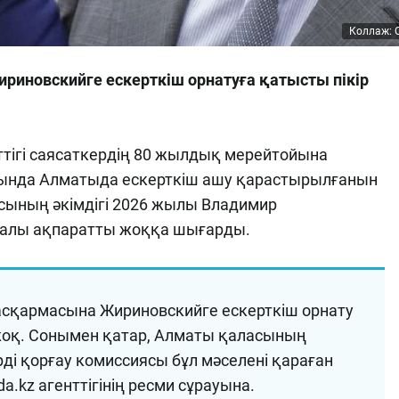
Коллаж: O
риновскийге ескерткіш орнатуға қатысты пікір
нттігі саясаткердің 80 жылдық мерейтойына
сында Алматыда ескерткіш ашу қарастырылғанын
сының әкімдігі 2026 жылы Владимир
уралы ақпаратты жоққа шығарды.
асқармасына Жириновскийге ескерткіш орнату
 жоқ. Сонымен қатар, Алматы қаласының
ді қорғау комиссиясы бұл мәселені қараған
da.kz агенттігінің ресми сұрауына.