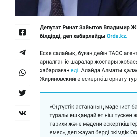
Депутат Ринат Зайытов Владимир Жи
білдірді, деп хабарлайды
Orda.kz.
Еске салайық, бұған дейін ТАСС аге
арналған іс-шаралар жоспары жоба
хабарлаған
еді.
Алайда Алматы қала
Жириновскийге ескерткіш орнату т
«Оңтүстік астананың мәдениет б
туралы ешқандай өтініш түскен
тарихи және мәдени ескерткіштер
емес», деп жауап берді әкімдік Or