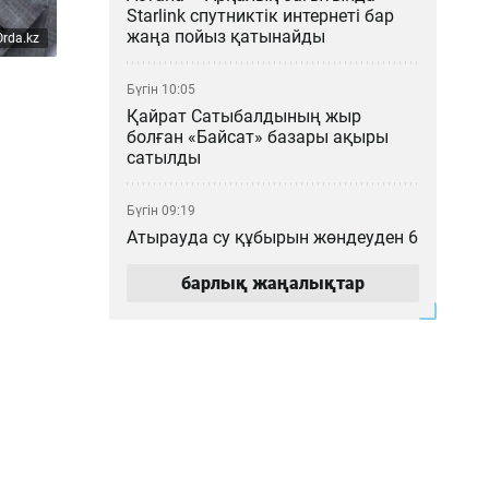
Starlink спутниктік интернеті бар
жаңа пойыз қатынайды
rda.kz
Бүгін 10:05
Қайрат Сатыбалдының жыр
болған «Байсат» базары ақыры
сатылды
Бүгін 09:19
Атырауда су құбырын жөндеуден 6
млрд теңгеден асатын қаржы
ұрлағандарға үкім шықты
барлық жаңалықтар
Бүгін 08:28
«Астана» баскетбол клубы
қаржыландырылмай, ойыншылар
Тоқаевқа үндеу жасады
Кеше 21:23
Құрылтай депутаттарын сайлау: