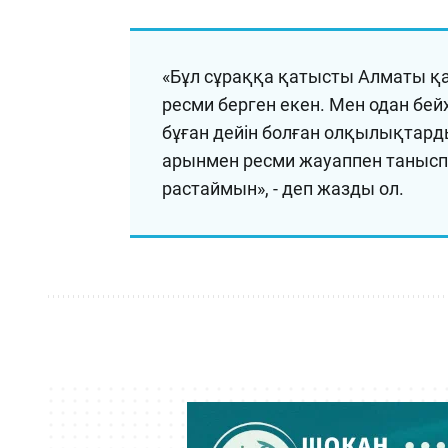
«Бұл сұраққа қатысты Алматы қа
ресми берген екен. Мен одан бе
бұған дейін болған олқылықтарды
арынмен ресми жауаппен таныспа
растаймын», - деп жазды ол.