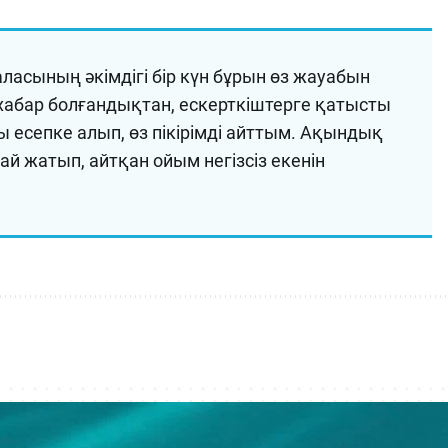
ласының әкімдігі бір күн бұрын өз жауабын
йхабар болғандықтан, ескерткіштерге қатысты
 есепке алып, өз пікірімді айттым. Ақындық
й жатып, айтқан ойым негізсіз екенін