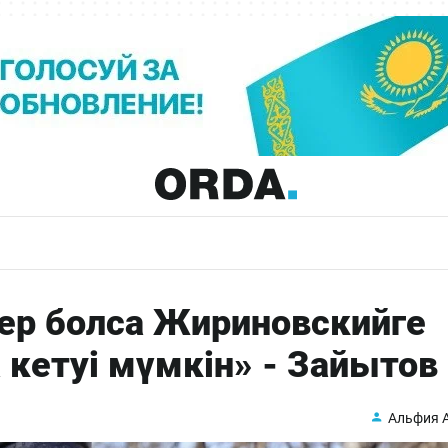
ер болса Жириновскийге
кетуі мүмкін» - Зайытов
Альфия 