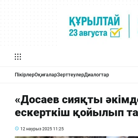
Пікірлер
Оқиғалар
Зерттеулер
Диалогтар
«Досаев сияқты әкімд
ескерткіш қойылып та 
12 наурыз 2025
11:25