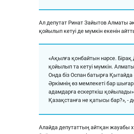
Ал депутат Ринат Зайытов Алматы әкі
қойылып кетуі де мүмкін екенін айтт
«Ақылға қонбайтын нәрсе. Бірақ 
қойылып та кетуі мүмкін. Алматы
Онда біз Оспан батырға Қытайда
Әркімнің өз мемлекеті бар шыға
адамдарға ескерткіш қойылады» 
Қазақстанға не қатысы бар?», - де
Алайда депутаттың айтқан жауабы 