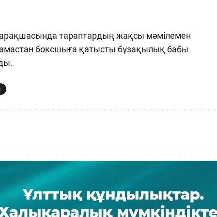
m парақшасында тараптардың жақсы мәмілемен
арамастан боксшыға қатысты бұзақылық бабы
ды.
м