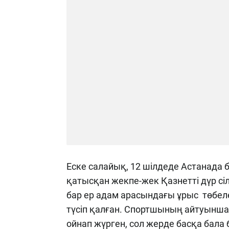
Еске салайық, 12 шілдеде Астанада
қатысқан жекпе-жек Қазнетті дүр сі
бар ер адам арасындағы ұрыс төбел
түсіп қалған. Спортшының айтуынша,
ойнап жүрген, сол жерде басқа бала 