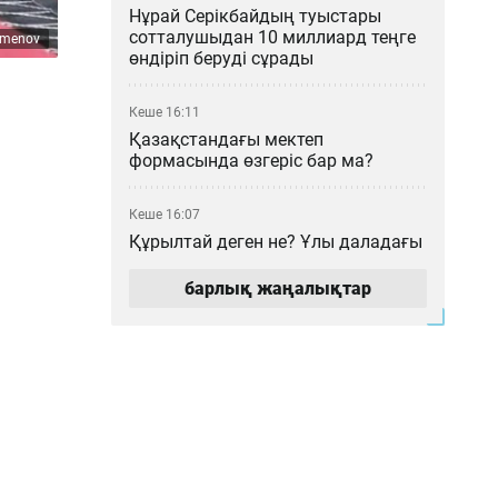
Нұрай Серікбайдың туыстары
сотталушыдан 10 миллиард теңге
umenov
өндіріп беруді сұрады
Кеше 16:11
Қазақстандағы мектеп
формасында өзгеріс бар ма?
Кеше 16:07
Құрылтай деген не? Ұлы даладағы
билік кеңесі қалай қалыптасты?
барлық жаңалықтар
Кеше 15:00
Мемлекеттік грант иегерлері
анықталды: 2026–2027 оқу
жылының басты қорытындылары
Кеше 14:16
«МузАРТ» тобындағы Кенжебек
Жанәбілов ауруханаға түсті