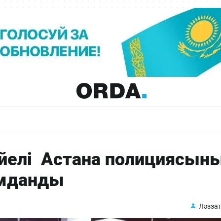
йелі Астана полициясын
ымданды
Ләззат