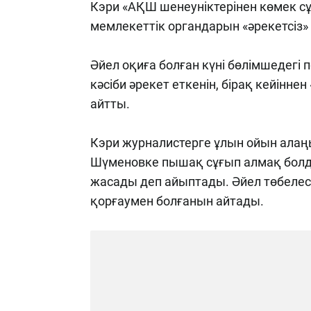
Кэри «АҚШ шенеуніктерінен көмек сұ
мемлекеттік органдарын «әрекетсіз»
Әйел оқиға болған күні бөлімшедег
кәсіби әрекет еткенін, бірақ кейінн
айтты.
Кэри журналистерге ұлын ойын алаңы
Шүменовке пышақ сұғып алмақ болды
жасады деп айыптады. Әйел төбелес ке
қорғаумен болғанын айтады.