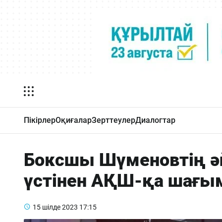
Пікірлер
Оқиғалар
Зерттеулер
Диалогтар
Боксшы Шүменовтің ә
үстінен АҚШ-қа шағ
15 шілде 2023
17:15