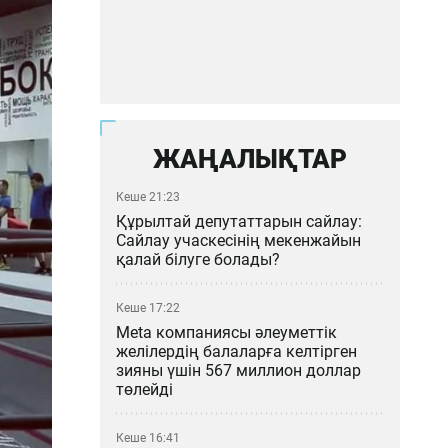
ЖАҢАЛЫҚТАР
Кеше 21:23
Құрылтай депутаттарын сайлау:
Сайлау учаскесінің мекенжайын
қалай білуге болады?
Кеше 17:22
Meta компаниясы әлеуметтік
желілердің балаларға келтірген
зияны үшін 567 миллион доллар
төлейді
Кеше 16:41