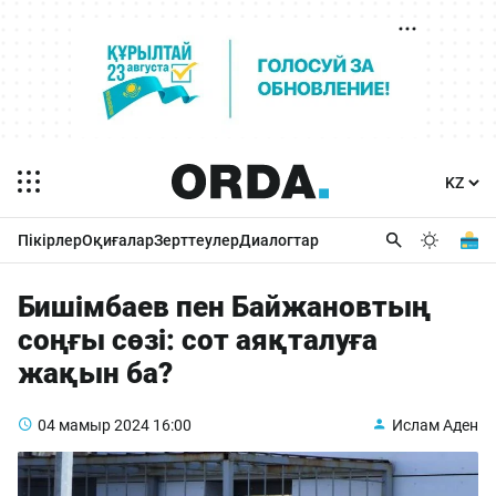
Пікірлер
Оқиғалар
Зерттеулер
Диалогтар
Бишімбаев пен Байжановтың
соңғы сөзі: сот аяқталуға
жақын ба?
04 мамыр 2024
16:00
Ислам Аден