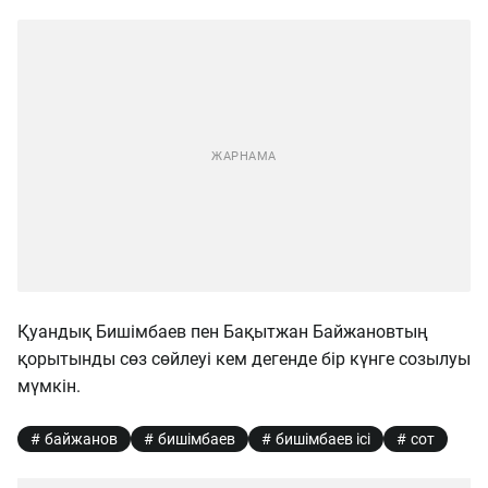
Қуандық Бишімбаев пен Бақытжан Байжановтың
қорытынды сөз сөйлеуі кем дегенде бір күнге созылуы
мүмкін.
байжанов
бишімбаев
бишімбаев ісі
сот