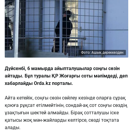
Фото: Ашық дереккөзден
Дүйсенбі, 6 мамырда айыпталушылар соңғы сөзін
айтады. Бұл туралы ҚР Жоғарғы соты мәлімдеді, деп
хабарлайды Orda.kz порталы.
Айта кетейік, соңғы сөзін сөйлеу кезінде оларға сұрақ
қоюға рұқсат етілмейтінін, сондай-ақ сот соңғы сөздің
ұзақтығын шектей алмайды. Бірақ сотталушы іске
қатысы жоқ мән-жайларды келтірсе, сөзді тоқтата
алады.