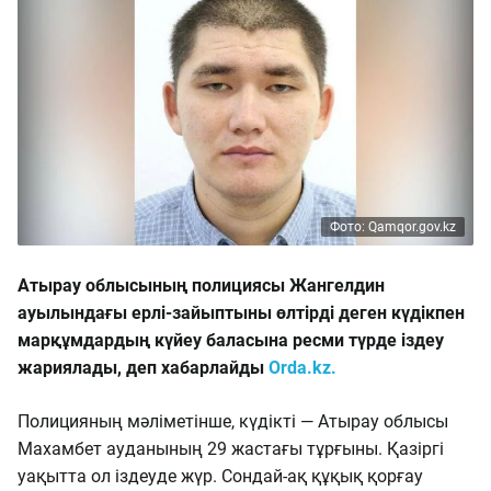
Фото: Qamqor.gov.kz
Атырау облысының полициясы Жангелдин
ауылындағы ерлі-зайыптыны өлтірді деген күдікпен
марқұмдардың күйеу баласына ресми түрде іздеу
жариялады, деп хабарлайды
Orda.kz.
Полицияның мәліметінше, күдікті — Атырау облысы
Махамбет ауданының 29 жастағы тұрғыны. Қазіргі
уақытта ол іздеуде жүр. Сондай-ақ құқық қорғау