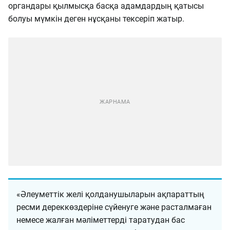
органдары қылмысқа басқа адамдардың қатысы
болуы мүмкін деген нұсқаны тексеріп жатыр.
«Әлеуметтік желі қолданушыларын ақпараттың
ресми дереккөздеріне сүйенуге және расталмаған
немесе жалған мәліметтерді таратудан бас