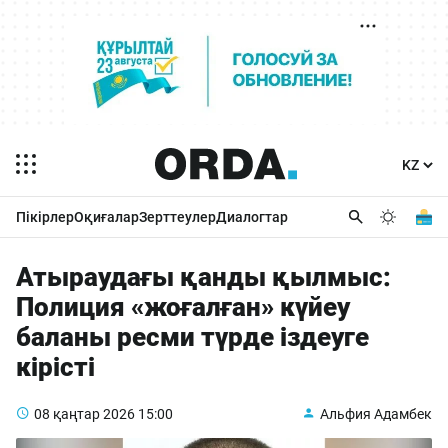
Пікірлер
Оқиғалар
Зерттеулер
Диалогтар
Атыраудағы қанды қылмыс:
Полиция «жоғалған» күйеу
баланы ресми түрде іздеуге
кірісті
08 қаңтар 2026
15:00
Альфия Адамбек