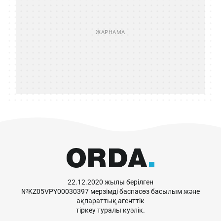
22.12.2020 жылы берілген
№KZ05VPY00030397 мерзімді баспасөз басылым және
ақпараттық агенттік
тіркеу туралы куәлік.