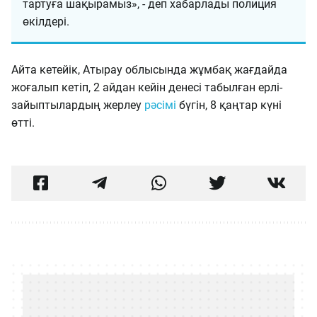
тартуға шақырамыз», - деп хабарлады полиция
өкілдері.
Айта кетейік, Атырау облысында жұмбақ жағдайда
жоғалып кетіп, 2 айдан кейін денесі табылған ерлі-
зайыптылардың жерлеу
рәсімі
бүгін, 8 қаңтар күні
өтті.