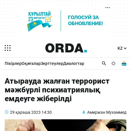
Пікірлер
Оқиғалар
Зерттеулер
Диалогтар
Атырауда жалған террорист
мәжбүрлі психиатриялық
емдеуге жіберілді
29 қараша 2023
14:30
Амиржан Мухаммед