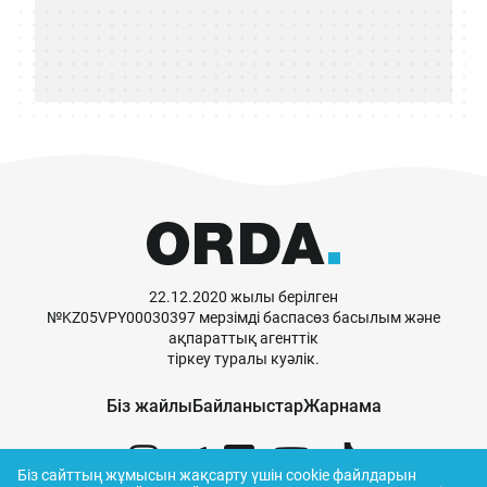
22.12.2020 жылы берілген
№KZ05VPY00030397 мерзімді баспасөз басылым және
ақпараттық агенттік
тіркеу туралы куәлік.
Біз жайлы
Байланыстар
Жарнама
Біз сайттың жұмысын жақсарту үшін cookie файлдарын