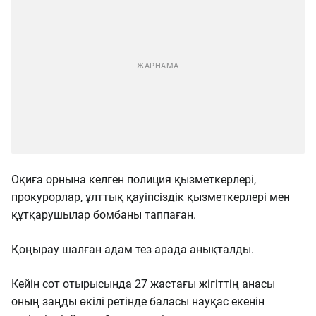
Оқиға орнына келген полиция қызметкерлері,
прокурорлар, ұлттық қауіпсіздік қызметкерлері мен
құтқарушылар бомбаны таппаған.
Қоңырау шалған адам тез арада анықталды.
Кейін сот отырысында 27 жастағы жігіттің анасы
оның заңды өкілі ретінде баласы науқас екенін