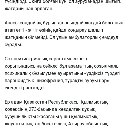
түсіндірді. Оқиға болған күні ол ауруханадан шығып,
жағдайы нашарлаған.
Анасы сондай-ақ бұрын да осындай жағдай болғанын
атап өтті - жігіт өзінің қайда қоңырау шалып
жатқанын білмейді. Ол ұлын амбулаторлық емдеуді
сұрады.
Сот-психиатриялық сараптамасының
қорытындысына сәйкес, бұл азаматтың созылмалы
психикалық бұзылумен ауыратыны «үздіксіз түрдегі
параноидтық шизофрения, тұрақты ауруы бар»
екендігі расталды.
Ер адам Қазақстан Республикасы Қылмыстық
кодексінің 273-бабында көзделген құқық
бұзушылықты жасағаны үшін қылмыстық
жауаптылықтан босатылып, Атырау облыстық