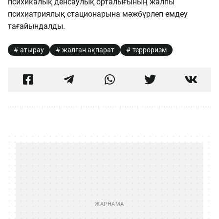
психикалық денсаулық орталығының жалпы
психиатриялық стационарына мәжбүрлеп емдеу
тағайындалды.
атырау
жалған ақпарат
терроризм