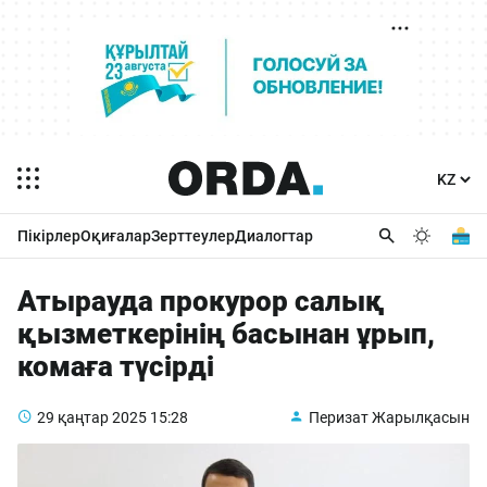
Пікірлер
Оқиғалар
Зерттеулер
Диалогтар
Атырауда прокурор салық
қызметкерінің басынан ұрып,
комаға түсірді
29 қаңтар 2025
15:28
Перизат Жарылқасын