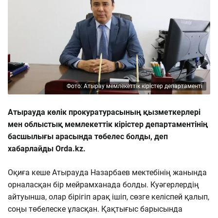
Фото: Атырау мемлекеттік кірістер департаменті
Атырауда көлік прокуратурасының қызметкерлері
мен облыстық мемлекеттік кірістер департаментінің
басшылығы арасында төбелес болды, деп
хабарлайды Orda.kz.
Оқиға кеше Атырауда Назарбаев мектебінің жанында
орналасқан бір мейрамханада болды. Куәгерлердің
айтуынша, олар бірігіп арақ ішіп, сөзге келіспей қалып,
соңы төбелеске ұласқан. Қақтығыс барысында