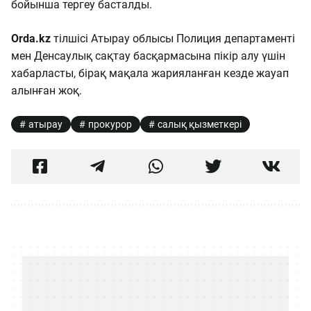
бойынша тергеу басталды.
Orda.kz
тілшісі Атырау облысы Полиция департаменті
мен Денсаулық сақтау басқармасына пікір алу үшін
хабарласты, бірақ мақала жарияланған кезде жауап
алынған жоқ.
атырау
прокурор
салық қызметкері