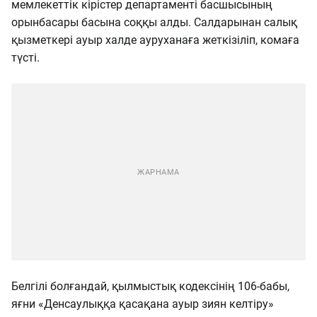
мемлекеттік кірістер департаменті басшысының
орынбасары басына соққы алды. Салдарынан салық
қызметкері ауыр халде ауруханаға жеткізіліп, комаға
түсті.
Белгілі болғандай, қылмыстық кодексінің 106-бабы,
яғни «Денсаулыққа қасақана ауыр зиян келтіру»