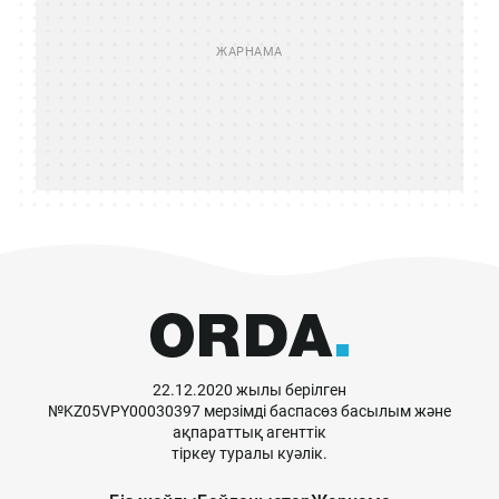
22.12.2020 жылы берілген
№KZ05VPY00030397 мерзімді баспасөз басылым және
ақпараттық агенттік
тіркеу туралы куәлік.