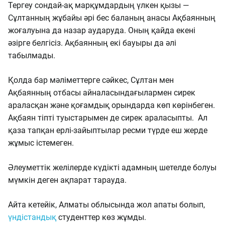
Тергеу сондай-ақ марқұмдардың үлкен қызы —
Сұлтанның жұбайы әрі бес баланың анасы Ақбаянның
жоғалуына да назар аударуда. Оның қайда екені
әзірге белгісіз. Ақбаянның екі бауыры да әлі
табылмады.
Қолда бар мәліметтерге сәйкес, Сұлтан мен
Ақбаянның отбасы айналасындағылармен сирек
араласқан және қоғамдық орындарда көп көрінбеген.
Ақбаян тіпті туыстарымен де сирек араласыпты. Ал
қаза тапқан ерлі-зайыптылар ресми түрде еш жерде
жұмыс істемеген.
Әлеуметтік желілерде күдікті адамның шетелде болуы
мүмкін деген ақпарат тарауда.
Айта кетейік, Алматы облысында жол апаты болып,
үндістандық
студенттер көз жұмды.