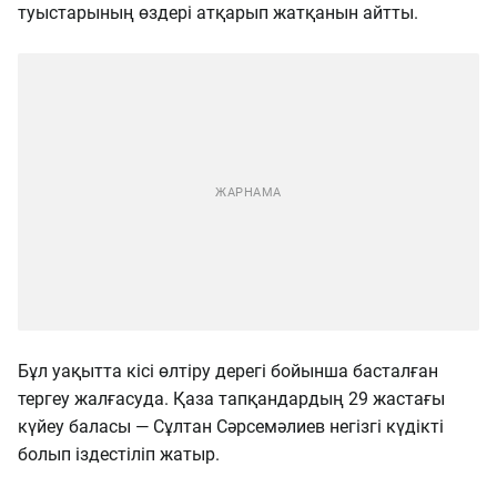
туыстарының өздері атқарып жатқанын айтты.
Бұл уақытта кісі өлтіру дерегі бойынша басталған
тергеу жалғасуда. Қаза тапқандардың 29 жастағы
күйеу баласы — Сұлтан Сәрсемәлиев негізгі күдікті
болып іздестіліп жатыр.