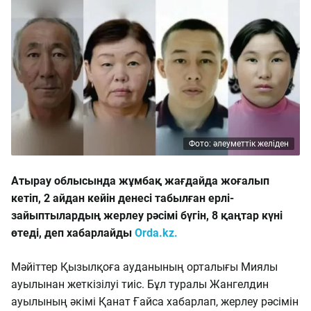
Фото: әлеуметтік желіден
Атырау облысында жұмбақ жағдайда жоғалып
кетіп, 2 айдан кейін денесі табылған ерлі-
зайыптылардың жерлеу рәсімі бүгін, 8 қаңтар күні
өтеді, деп хабарлайды
Orda.kz.
Мәйіттер Қызылқоға ауданының орталығы Миялы
ауылынан жеткізілуі тиіс. Бұл туралы Жангелдин
ауылының әкімі Қанат Ғайса хабарлап, жерлеу рәсімін