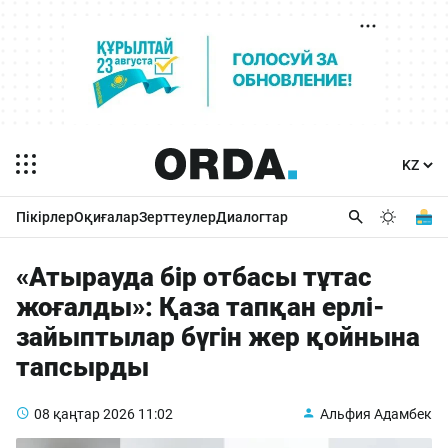
Пікірлер
Оқиғалар
Зерттеулер
Диалогтар
«Атырауда бір отбасы тұтас
жоғалды»: Қаза тапқан ерлі-
зайыптылар бүгін жер қойнына
тапсырды
08 қаңтар 2026
11:02
Альфия Адамбек