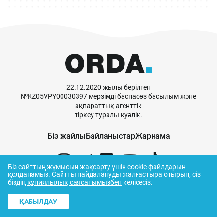
22.12.2020 жылы берілген
№KZ05VPY00030397 мерзімді баспасөз басылым және
ақпараттық агенттік
тіркеу туралы куәлік.
Біз жайлы
Байланыстар
Жарнама
Біз сайттың жұмысын жақсарту үшін cookie файлдарын
қолданамыз.
Сайтты пайдалануды жалғастыра отырып, сіз
біздің
құпиялылық саясатымызбен
келісесіз.
© ORDA,
2026
.
Пайдалану ережелері
ҚАБЫЛДАУ