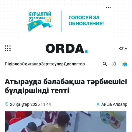
Пікірлер
Оқиғалар
Зерттеулер
Диалогтар
Атырауда балабақша тәрбиешісі
бүлдіршінді тепті
20 қаңтар 2025
11:44
Аиша Алдаяр