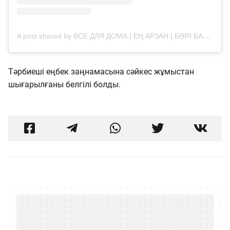
A post shared by ВСЕ ДЛЯ ДОМА | ЕҢ АРЗАН | БӘРІ БАР АТЫРАУ (@nice.atyrau)
Тәрбиеші еңбек заңнамасына сәйкес жұмыстан
шығарылғаны белгілі болды.