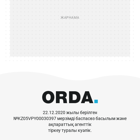
22.12.2020 жылы берілген
№KZ05VPY00030397 мерзімді баспасөз басылым және
ақпараттық агенттік
тіркеу туралы куәлік.