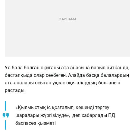
Ұл бала болған оқиғаны ата-анасына барып айтқанда,
бастапқыда олар сенбеген. Алайда басқа балалардың
ата-аналары осыған ұқсас оқиғалардың болғанын
растады.
«Қылмыстық іс қозғалып, кешенді тергеу
шаралары жүргізілуде», деп хабарлады ПД
баспасөз қызметі