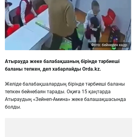
Фото: бейнеден кадр
Атырауда жеке балабақшаның бірінде тәрбиеші
баланы тепкен, деп хабарлайды Orda.kz.
Желіде балабақшалардың бірінде тәрбиеші баланы
тепкен бейнебаян тарады. Оқиға 15 қаңтарда
Атыраудың «Зейнеп-Амина» жеке балашақшасында
болды.