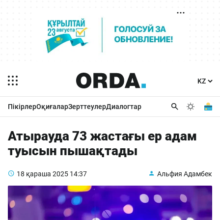
Пікірлер
Оқиғалар
Зерттеулер
Диалогтар
Атырауда 73 жастағы ер адам
туысын пышақтады
18 қараша 2025
14:37
Альфия Адамбек