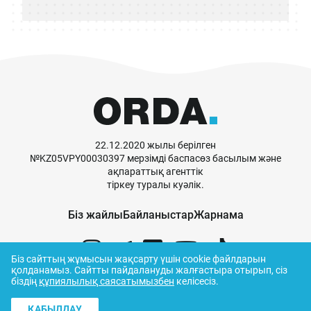
22.12.2020 жылы берілген
№KZ05VPY00030397 мерзімді баспасөз басылым және
ақпараттық агенттік
тіркеу туралы куәлік.
Біз жайлы
Байланыстар
Жарнама
Біз сайттың жұмысын жақсарту үшін cookie файлдарын
қолданамыз.
Сайтты пайдалануды жалғастыра отырып, сіз
біздің
құпиялылық саясатымызбен
келісесіз.
© ORDA,
2026
.
Пайдалану ережелері
ҚАБЫЛДАУ