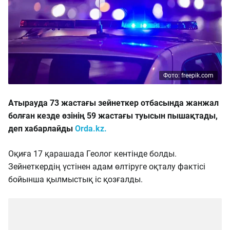
Фото: freepik.com
Атырауда 73 жастағы зейнеткер отбасында жанжал
болған кезде өзінің 59 жастағы туысын пышақтады,
деп хабарлайды
Orda.kz.
Оқиға 17 қарашада Геолог кентінде болды.
Зейнеткердің үстінен адам өлтіруге оқталу фактісі
бойынша қылмыстық іс қозғалды.