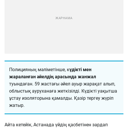
Полицияның мәліметінше, к
үдікті мен
жараланған әйелдің арасында жанжал
туындаған. 59 жастағы әйел ауыр жарақат алып,
облыстық ауруханаға жеткізілді. Күдікті уақытша
ұстау изоляторына қамалды. Қазір тергеу жүріп
жатыр.
Айта кетейік, Астанада үйдің қасбетінен зардап