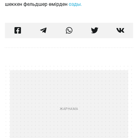
шеккен фельдшер өмірден
озды.