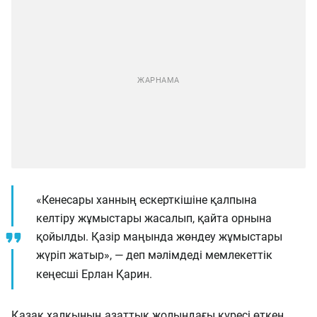
«Кенесары ханның ескерткішіне қалпына
келтіру жұмыстары жасалып, қайта орнына
қойылды. Қазір маңында жөндеу жұмыстары
жүріп жатыр», — деп мәлімдеді мемлекеттік
кеңесші Ерлан Қарин.
Қазақ халқының азаттық жолындағы күресі өткен