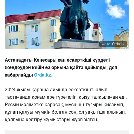
Фото: Orda.kz
Астанадағы Кенесары хан ескерткіші күрделі
жөндеуден кейін өз орнына қайта қойылды, деп
хабарлайды
Orda.kz.
2024 жылы қараша айында ескерткішті алып
тастағанда қоғам өре түрегеліп, қызу талқылаған еді.
Ресми мәліметке қарасақ, мүсіннің тұғыры қисайып,
құлап қалуы мүмкін болған соң, ол уақытша алынып,
қалпына келтіру жұмыстары жүргізілген.