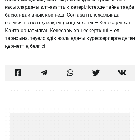
ғасырлардағы ұлт-азаттық көтерілістерде тайға таңба
басқандай анық көрінеді. Сол азаттық жолында
соғысып өткен қазақтың соңғы ханы — Кенесары хан.
Қайта орнатылған Кенесары хан ескерткіші – ел
тарихына, тәуелсіздік жолындағы күрескерлерге деген
құрметтің белгісі.