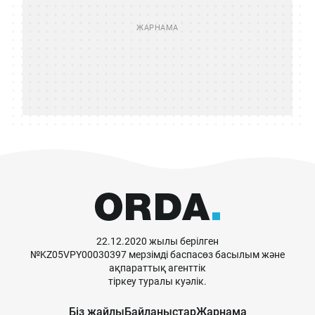
22.12.2020 жылы берілген
№KZ05VPY00030397 мерзімді баспасөз басылым және
ақпараттық агенттік
тіркеу туралы куәлік.
Біз жайлы
Байланыстар
Жарнама