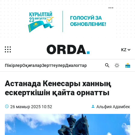
Пікірлер
Оқиғалар
Зерттеулер
Диалогтар
Астанада Кенесары ханның
ескерткішін қайта орнатты
26 мамыр 2025
10:52
Альфия Адамбек