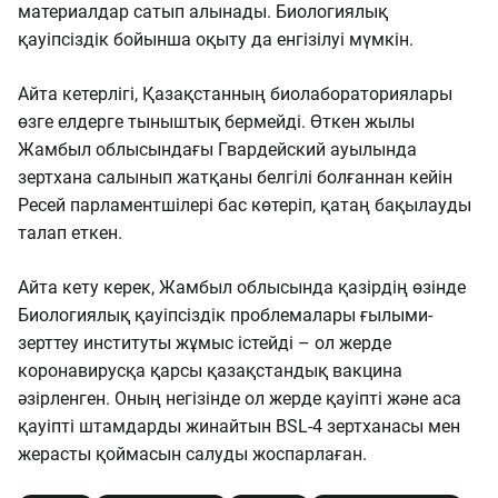
материалдар сатып алынады. Биологиялық
қауіпсіздік бойынша оқыту да енгізілуі мүмкін.
Айта кетерлігі, Қазақстанның биолабораториялары
өзге елдерге тыныштық бермейді. Өткен жылы
Жамбыл облысындағы Гвардейский ауылында
зертхана салынып жатқаны белгілі болғаннан кейін
Ресей парламентшілері бас көтеріп, қатаң бақылауды
талап еткен.
Айта кету керек, Жамбыл облысында қазірдің өзінде
Биологиялық қауіпсіздік проблемалары ғылыми-
зерттеу институты жұмыс істейді – ол жерде
коронавирусқа қарсы қазақстандық вакцина
әзірленген. Оның негізінде ол жерде қауіпті және аса
қауіпті штамдарды жинайтын BSL-4 зертханасы мен
жерасты қоймасын салуды жоспарлаған.