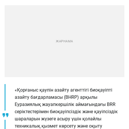
«Қорғаныс қаупін азайту агенттігі биоқауіпті
азайту бағдарламасы (BHRP) арқылы
Еуразиялық жауапкершілік аймағындағы BRR
серіктестерімен биоқауіпсіздік және қауіпсіздік
шараларын жүзеге асыру үшін қолайлы
техникалық қызмет көрсету және оқыту