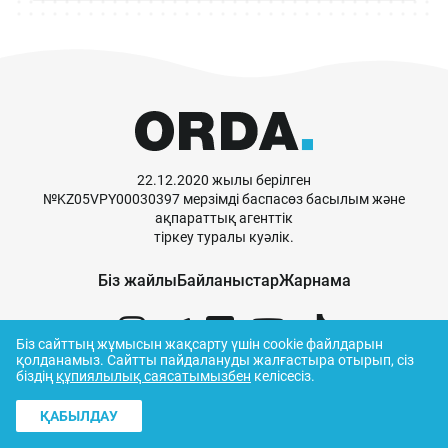
22.12.2020 жылы берілген
№KZ05VPY00030397 мерзімді баспасөз басылым және
ақпараттық агенттік
тіркеу туралы куәлік.
Біз жайлы
Байланыстар
Жарнама
Біз сайттың жұмысын жақсарту үшін cookie файлдарын
қолданамыз.
Сайтты пайдалануды жалғастыра отырып, сіз
біздің
құпиялылық саясатымызбен
келісесіз.
© ORDA,
2026
.
Пайдалану ережелері
ҚАБЫЛДАУ