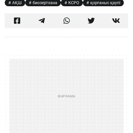
АҚШ
биозертхана
КСРО
қорғаныс қаупі