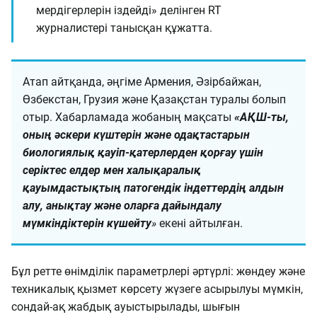
мердігерлерін іздейді» делінген RT
журналистері танысқан құжатта.
Атап айтқанда, әңгіме Армения, Әзірбайжан,
Өзбекстан, Грузия және Қазақстан туралы болып
отыр. Хабарламада жобаның мақсаты
«АҚШ-ты,
оның әскери күштерін және одақтастарын
биологиялық қауіп-қатерлерден қорғау үшін
серіктес елдер мен халықаралық
қауымдастықтың патогендік індеттердің алдын
алу, анықтау және оларға дайындалу
мүмкіндіктерін
күшейту
»
екені айтылған.
Бұл ретте өнімділік параметрлері әртүрлі: жөндеу және
техникалық қызмет көрсету жүзеге асырылуы мүмкін,
сондай-ақ жабдық ауыстырылады, шығын