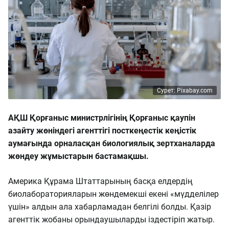
Сурет: Pixabay.com
АҚШ Қорғаныс министрлігінің Қорғаныс қаупін
азайту жөніндегі агенттігі посткеңестік кеңістік
аумағында орналасқан биологиялық зертханаларда
жөндеу жұмыстарын бастамақшы.
Америка Құрама Штаттарының басқа елдердің
биолабораторияларын жөндемекші екені «мүдделілер
үшін» алдын ала хабарламадан белгілі болды. Қазір
агенттік жобаны орындаушыларды іздестіріп жатыр.