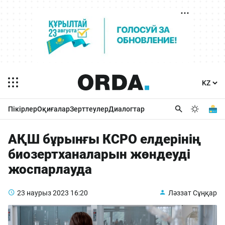
Пікірлер
Оқиғалар
Зерттеулер
Диалогтар
АҚШ бұрынғы КСРО елдерінің
биозертханаларын жөндеуді
жоспарлауда
23 наурыз 2023
16:20
Ләззат Сұңқар