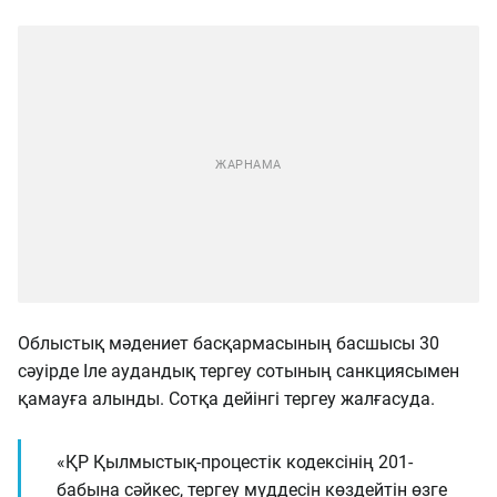
Облыстық мәдениет басқармасының басшысы 30
сәуірде Іле аудандық тергеу сотының санкциясымен
қамауға алынды. Сотқа дейінгі тергеу жалғасуда.
«ҚР Қылмыстық-процестік кодексінің 201-
бабына сәйкес, тергеу мүддесін көздейтін өзге