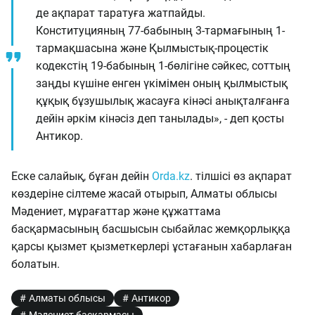
де ақпарат таратуға жатпайды.
Конституцияның 77-бабының 3-тармағының 1-
тармақшасына және Қылмыстық-процестік
кодекстің 19-бабының 1-бөлігіне сәйкес, соттың
заңды күшіне енген үкімімен оның қылмыстық
құқық бұзушылық жасауға кінәсі анықталғанға
дейін әркім кінәсіз деп танылады», - деп қосты
Антикор.
Еске салайық, бұған дейін
Orda.kz
. тілшісі өз ақпарат
көздеріне сілтеме жасай отырып, Алматы облысы
Мәдениет, мұрағаттар және құжаттама
басқармасының басшысын сыбайлас жемқорлыққа
қарсы қызмет қызметкерлері ұстағанын хабарлаған
болатын.
Алматы облысы
Антикор