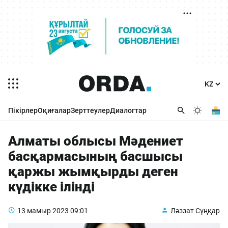
Пікірлер
Оқиғалар
Зерттеулер
Диалогтар
Алматы облысы Мәдениет
басқармасының басшысы
қаржы жымқырды деген
күдікке ілінді
13 мамыр 2023
09:01
Ләззат Сұңқар