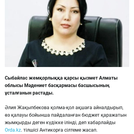
Сыбайлас жемқорлыққа қарсы қызмет Алматы
облысы Мәдениет басқармасы басшысының
ұсталғанын растады.
Әлия Жақыпбекова қолма-қол ақшаға айналдырып,
өз қалауы бойынша пайдаланған бюджет қаражатын
жымқырды деген күдікке ілінді, деп хабарлайды
Orda.kz
. тілшісі Антикорға сілтеме жасап.