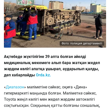
Фото: полиция департаменті
Ақтөбеде жүктілігіне 39 апта болған әйелді
медициналық мекемеге алып бара жатқан жедел
жәрдем көлігі апатқа ұшырап, аударылып қалды,
деп хабарлайды
Orda.kz.
«
Диапазон
» мәліметіне сәйкес, оқиға «Дина»
гипермаркеті маңында болған. Мәліметке сәйкес,
Toyota жеңіл көлігі мен жедел жәрдем автокөлігі
соқтығысқан. Соққының қатты болғаны соншалық,