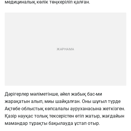
медициналық көлік төңкеріліп қалған.
Дәрігерлер мәліметінше, әйел жабық бас-ми
жарақатын алып, миы шайқалған. Оны шұғыл түрде
Ақтөбе облыстық көпсалалы ауруханасына жеткізген.
Қазір науқас толық тексерістен өтіп жатыр, жағдайын
мамандар тұрақты бақылауда ұстап отыр.