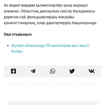
Ал жедел жәрдем қызметкерлері ауыр жарақат
алмаған. Облыстық денсаулық сақтау басқармасы
дерегіне сай, фельдшерлердің жағдайы
қанағаттанарлық, олар дәрігерлердің бақылауында.
Оқи отырыңыз:
Ақтөбе облысында 99 жасөспірім қыз жүкті
болды