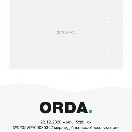
22.12.2020 жылы берілген
№KZ05VPY00030397 мерзімді баспасөз басылым және