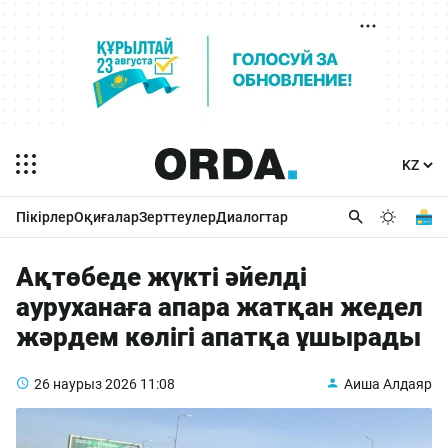
Пікірлер
Оқиғалар
Зерттеулер
Диалогтар
Ақтөбеде жүкті әйелді
ауруханаға апара жатқан жедел
жәрдем көлігі апатқа ұшырады
26 наурыз 2026
11:08
Аиша Алдаяр