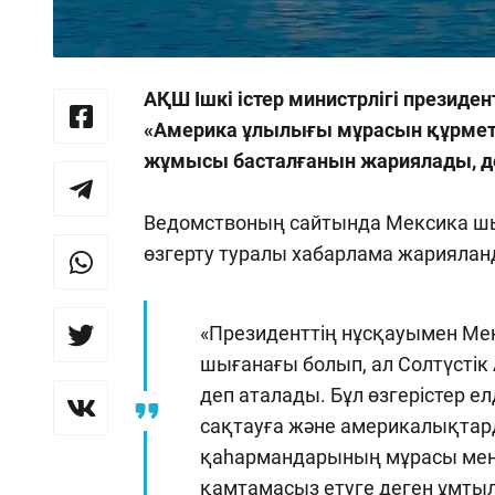
АҚШ Ішкі істер министрлігі презид
«Америка ұлылығы мұрасын құрметт
жұмысы басталғанын жариялады, де
Ведомствоның сайтында Мексика шы
өзгерту туралы хабарлама жариялан
«Президенттің нұсқауымен Ме
шығанағы болып, ал Солтүстік
деп аталады. Бұл өзгерістер 
сақтауға және америкалықтар
қаһармандарының мұрасы мен
қамтамасыз етуге деген ұмты