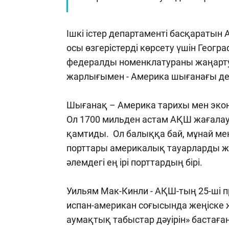
Ішкі істер департаменті басқаратын
осы өзгерістерді көрсету үшін Геог
федералды номенклатураны жаңартуғ
жарлығымен - Америка шығанағы де
Шығанақ – Америка тарихы мен эко
Ол 1700 мильден астам АҚШ жағала
қамтиды. Ол балыққа бай, мұнай ме
порттары америкалық тауарларды 
әлемдегі ең ірі порттардың бірі.
Уильям Мак-Кинли - АҚШ-тың 25-ші пр
испан-американ соғысында жеңіске 
аумақтық табыстар дәуірін» бастаған