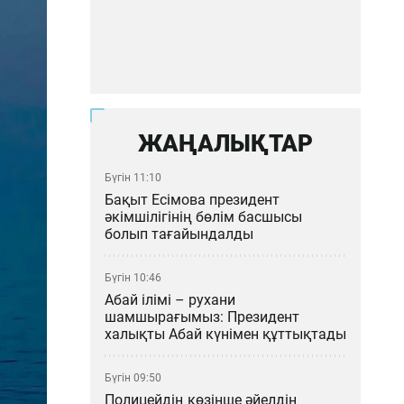
ЖАҢАЛЫҚТАР
Бүгін 11:10
Бақыт Есімова президент
әкімшілігінің бөлім басшысы
болып тағайындалды
Бүгін 10:46
Абай ілімі – рухани
шамшырағымыз: Президент
халықты Абай күнімен құттықтады
Бүгін 09:50
Полицейдің көзінше әйелдің