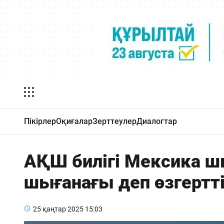
Пікірлер
Оқиғалар
Зерттеулер
Диалогтар
АҚШ билігі Мексика ш
шығанағы деп өзгертт
25 қаңтар 2025
15:03