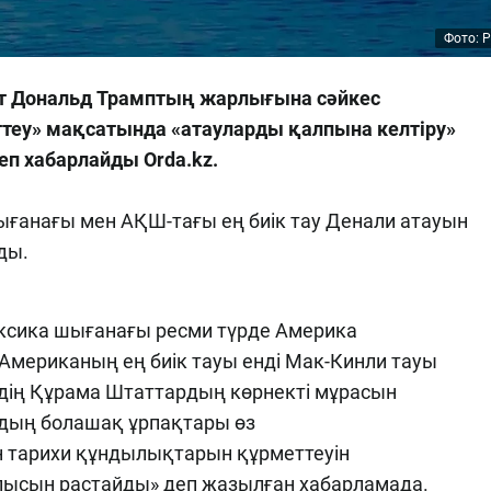
Фото: P
ент Дональд Трамптың жарлығына сәйкес
еу» мақсатында «атауларды қалпына келтіру»
п хабарлайды Orda.kz.
ғанағы мен АҚШ-тағы ең биік тау Денали атауын
ды.
ксика шығанағы ресми түрде Америка
 Американың ең биік тауы енді Мак-Кинли тауы
елдің Құрама Штаттардың көрнекті мұрасын
дың болашақ ұрпақтары өз
 тарихи құндылықтарын құрметтеуін
лысын растайды» деп жазылған хабарламада.