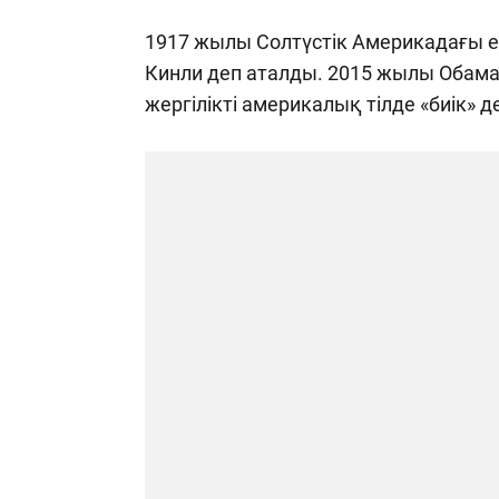
1917 жылы Солтүстік Америкадағы ең
Кинли деп аталды. 2015 жылы Обама әк
жергілікті америкалық тілде «биік» де