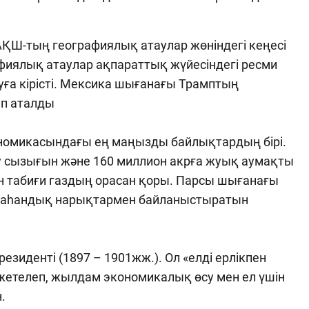
 АҚШ-тың географиялық атаулар жөніндегі кеңесі
рафиялық атаулар ақпараттық жүйесіндегі ресми
а кірісті. Мексика шығанағы Трамптың
п аталды
номикасындағы ең маңызды байлықтардың бірі.
у сызығын және 160 миллион акрға жуық аумақты
н табиғи газдың орасан қоры. Парсы шығанағы
жаһандық нарықтармен байланыстыратын
езиденті (1897 – 1901жж.). Ол «елді ерлікпен
жетелеп, жылдам экономикалық өсу мен ел үшін
.