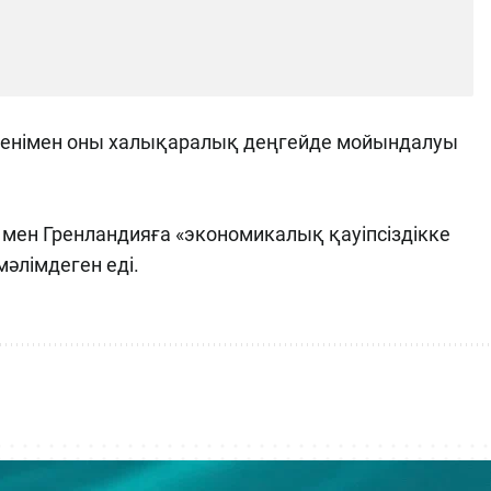
генімен оны халықаралық деңгейде мойындалуы
 мен Гренландияға «экономикалық қауіпсіздікке
әлімдеген еді.