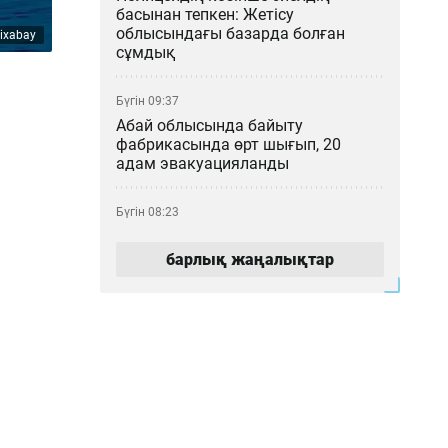
басынан тепкен: Жетісу
облысындағы базарда болған
ixabay
сұмдық
Бүгін 09:37
Абай облысында байыту
фабрикасында өрт шығып, 20
адам эвакуацияланды
Бүгін 08:23
Қазақстанда бір апта ішінде 47
орман өрті болды
барлық жаңалықтар
Кеше 17:42
Қазақстан мен Қытай жер
сілкінісін бірлесе зерттейді
Кеше 16:02
Қазақстан мен Грекия КҚК
қауіпсіздігі мен Еуропаға мұнай