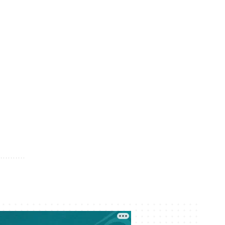
бордақылау алаңына айнала ма?
Кеше 08:10
Елімізде Абай күніне орай 350-ден
астам шара өтеді
08 тамыз 17:09
Жатақханадан орын бұйырмаған
Алматы студенттері қайда
барады?
08 тамыз 16:06
Лудомания көбейеді: Талғарда
салынады деген казино жергілікті
тұрғындардың ұйқысын қашырды
08 тамыз 15:03
Нұрай Серікбайға аяусыз сілтенген
пышақ: Сот-медициналық
сарапшы кәсіби баға берді