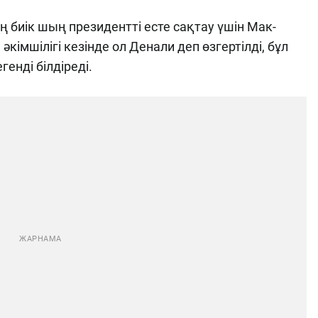
 биік шың президентті есте сақтау үшін Мак-
імшілігі кезінде ол Денали деп өзгертілді, бұл
генді білдіреді.