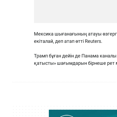
Мексика шығанағының атауы өзгер
екіталай, деп атап өтті Reuters.
Трамп бұған дейін де Панама каналы
қатысты» шағымдарын бірнеше рет м