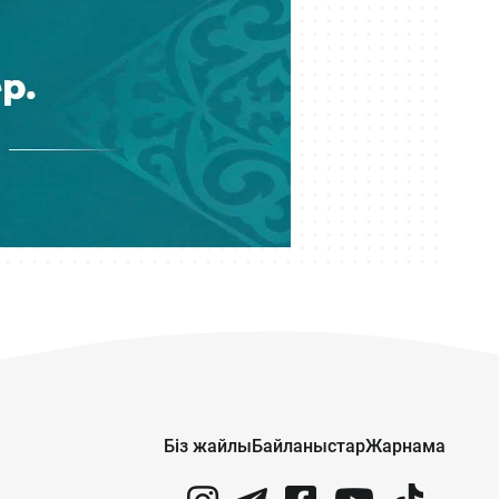
08 тамыз 14:07
Украина Каспий құбырына соққы
жасамауға уәде берді — БАҚ
Біз жайлы
Байланыстар
Жарнама