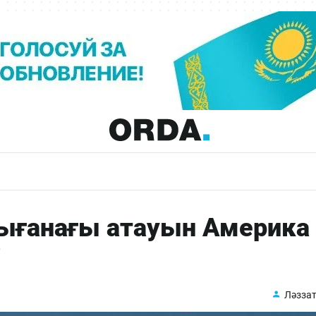
ығанағы атауын Америка
і
Ләззат