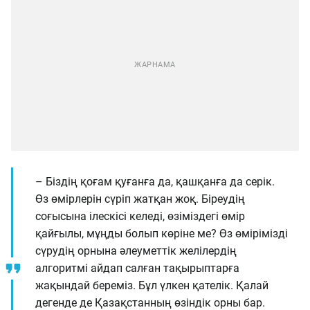
– Біздің қоғам қуғанға да, қашқанға да серік.
Өз өмірлерін сүріп жатқан жоқ. Біреудің
соғысына ілескісі келеді, өзіміздегі өмір
қайғылы, мұңды болып көріне ме? Өз өмірімізді
сүрудің орнына әлеуметтік желілердің
алгоритмі айдап салған тақырыптарға
жақындай береміз. Бұл үлкен қателік. Қалай
дегенде де Қазақстанның өзіндік орны бар.