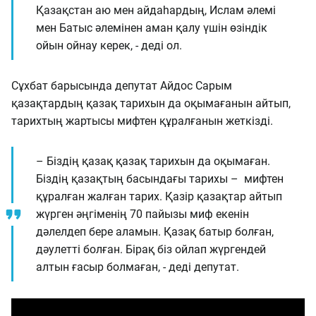
Қазақстан аю мен айдаһардың, Ислам әлемі
мен Батыс әлемінен аман қалу үшін өзіндік
ойын ойнау керек, - деді ол.
Сұхбат барысында депутат Айдос Сарым
қазақтардың қазақ тарихын да оқымағанын айтып,
тарихтың жартысы мифтен құралғанын жеткізді.
– Біздің қазақ қазақ тарихын да оқымаған.
Біздің қазақтың басындағы тарихы – мифтен
құралған жалған тарих. Қазір қазақтар айтып
жүрген әңгіменің 70 пайызы миф екенін
дәлелдеп бере аламын. Қазақ батыр болған,
дәулетті болған. Бірақ біз ойлап жүргендей
алтын ғасыр болмаған, - деді депутат.