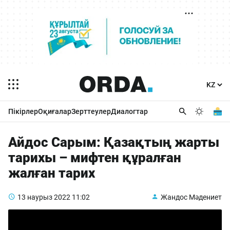
Пікірлер
Оқиғалар
Зерттеулер
Диалогтар
Айдос Сарым: Қазақтың жарты
тарихы – мифтен құралған
жалған тарих
13 наурыз 2022
11:02
Жандос Мәдениет