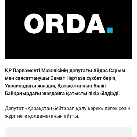
ҚР Парламенті Мәжілісінің депутаты Айдос Сарым
мен саясаттанушы Самат Нұртаза сұхбат беріп,
Украинадағы жағдай, Қазақстанның билігі,
Байқоңырдағы жағдайға қатысты пікір білдірді.
Депутат «Қазақстан бейтарап қалу керек» деген сөзін
жұрт неге қолдамағанын айтты.