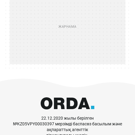
22.12.2020 жылы берілген
№KZ05VPY00030397 мерзімді баспасөз басылым және
ақпараттық агенттік