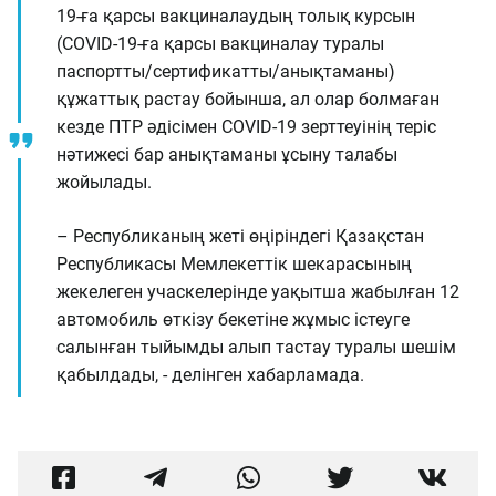
19-ға қарсы вакциналаудың толық курсын
(COVID-19-ға қарсы вакциналау туралы
паспортты/сертификатты/анықтаманы)
құжаттық растау бойынша, ал олар болмаған
кезде ПТР әдісімен COVID-19 зерттеуінің теріс
нәтижесі бар анықтаманы ұсыну талабы
жойылады.
– Республиканың жеті өңіріндегі Қазақстан
Республикасы Мемлекеттік шекарасының
жекелеген учаскелерінде уақытша жабылған 12
автомобиль өткізу бекетіне жұмыс істеуге
салынған тыйымды алып тастау туралы шешім
қабылдады, - делінген хабарламада.