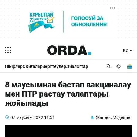
Пікірлер
Оқиғалар
Зерттеулер
Диалогтар
8 маусымнан бастап вакциналау
мен ПТР растау талаптары
жойылады
07 маусым 2022
11:51
Жандос Мәдениет