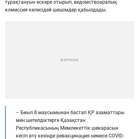
тұрақтануын ескере отырып, ведомствоаралық
комиссия келесідей шешімдер қабылдады.
– Биыл 8 маусымынан бастап ҚР азаматтары
мен шетелдіктерге Қазақстан
Республикасының Мемлекеттік шекарасын
кесіп өту кезінде ревакцинация немесе COVID-