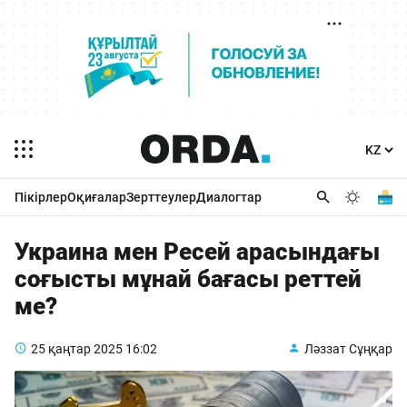
Пікірлер
Оқиғалар
Зерттеулер
Диалогтар
Украина мен Ресей арасындағы
соғысты мұнай бағасы реттей
ме?
25 қаңтар 2025
16:02
Ләззат Сұңқар