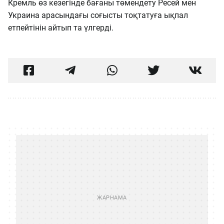
Кремль өз кезегінде бағаны төмендету Ресей мен
Украина арасындағы соғысты тоқтатуға ықпал
етпейтінін айтып та үлгерді.