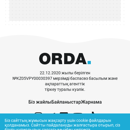
22.12.2020 жылы берілген
№KZ05VPY00030397 мерзімді баспасөз басылым және
ақпараттық агенттік
тіркеу туралы куәлік.
Біз жайлы
Байланыстар
Жарнама
Біз сайттың жұмысын жақсарту үшін cookie файлдарын
қолданамыз.
Сайтты пайдалануды жалғастыра отырып, сіз
біздің
құпиялылық саясатымызбен
келісесіз.