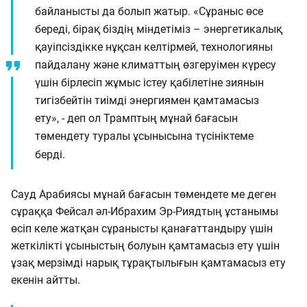
байланысты да болып жатыр. «Сұраныс өсе
береді, бірақ біздің міндетіміз – энергетикалық
қауіпсіздікке нұқсан келтірмей, технологияны
пайдалану және климаттың өзгеруімен күресу
үшін бірлесіп жұмыс істеу қабілетіне зиянын
тигізбейтін тиімді энергиямен қамтамасыз
ету», - деп ол Трамптың мұнай бағасын
төмендету туралы ұсынысына түсініктеме
берді.
Сауд Арабиясы мұнай бағасын төмендете ме деген
сұраққа Фейсал әл-Ибрахим Эр-Риядтың ұстанымы
өсіп келе жатқан сұранысты қанағаттандыру үшін
жеткілікті ұсыныстың болуын қамтамасыз ету үшін
ұзақ мерзімді нарық тұрақтылығын қамтамасыз ету
екенін айтты.