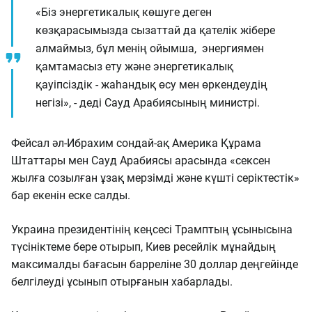
«Біз энергетикалық көшуге деген
көзқарасымызда сызаттай да қателік жібере
алмаймыз, бұл менің ойымша, энергиямен
қамтамасыз ету және энергетикалық
қауіпсіздік - жаһандық өсу мен өркендеудің
негізі», - деді Сауд Арабиясының министрі.
Фейсал әл-Ибрахим сондай-ақ Америка Құрама
Штаттары мен Сауд Арабиясы арасында «сексен
жылға созылған ұзақ мерзімді және күшті серіктестік»
бар екенін еске салды.
Украина президентінің кеңсесі Трамптың ұсынысына
түсініктеме бере отырып, Киев ресейлік мұнайдың
максималды бағасын барреліне 30 доллар деңгейінде
белгілеуді ұсынып отырғанын хабарлады.