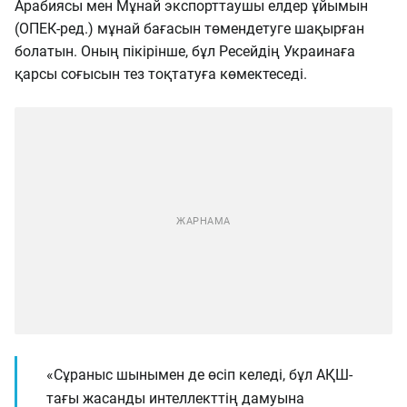
Арабиясы мен Мұнай экспорттаушы елдер ұйымын
(ОПЕК-ред.) мұнай бағасын төмендетуге шақырған
болатын. Оның пікірінше, бұл Ресейдің Украинаға
қарсы соғысын тез тоқтатуға көмектеседі.
«Сұраныс шынымен де өсіп келеді, бұл АҚШ-
тағы жасанды интеллекттің дамуына