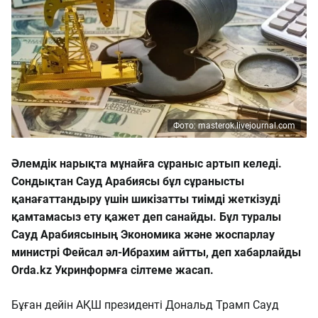
Фото: masterok.livejournal.com
Әлемдік нарықта мұнайға сұраныс артып келеді.
Сондықтан Сауд Арабиясы бұл сұранысты
қанағаттандыру үшін шикізатты тиімді жеткізуді
қамтамасыз ету қажет деп санайды. Бұл туралы
Сауд Арабиясының Экономика және жоспарлау
министрі Фейсал әл-Ибрахим айтты, деп хабарлайды
Orda.kz Укринформға сілтеме жасап.
Бұған дейін АҚШ президенті Дональд Трамп Сауд