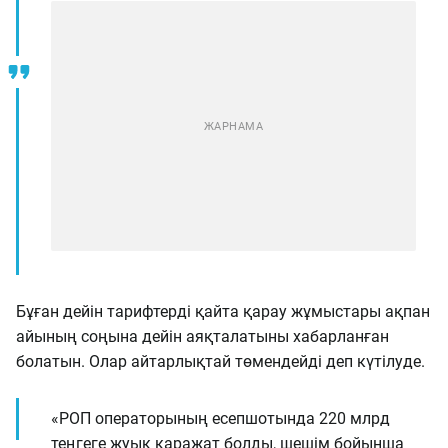
Бұған дейін тарифтерді қайта қарау жұмыстары ақпан
айының соңына дейін аяқталатыны хабарланған
болатын. Олар айтарлықтай төмендейді деп күтілуде.
«РОП операторының есепшотында 220 млрд
теңгеге жуық қаражат болды, шешім бойынша