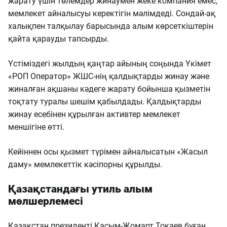
жарату үшін төлемдер жинаумен жеке компания емес,
мемлекет айналысуы керектігін мәлімдеді. Сондай-ақ
халықпен талқылау барысында алым көрсеткіштерін
қайта қарауды тапсырды.
Үстіміздегі жылдың қаңтар айының соңында Үкімет
«РОП Оператор» ЖШС-нің қалдықтарды жинау және
жиналған ақшаны кәдеге жарату бойынша қызметін
тоқтату туралы шешім қабылдады. Қалдықтарды
жинау есебінен құрылған активтер мемлекет
меншігіне өтті.
Кейіннен осы қызмет түрімен айналысатын «Жасыл
даму» мемлекеттік кәсіпорны құрылды.
Қазақстандағы утиль алым
мөлшерлемесі
Қазақстан президенті Қасым-Жомарт Тоқаев бұған