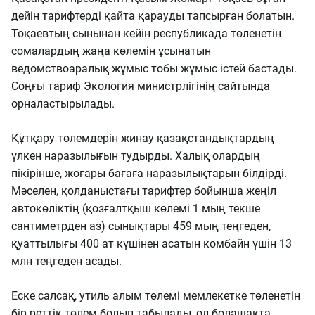
дейін тарифтерді қайта қарауды тапсырған болатын.
Тоқаевтың сынынан кейін республикада төленетін
сомалардың жаңа көлемін ұсынатын
ведомствоаралық жұмыс тобы жұмыс істей бастады.
Соңғы тариф Экология министрлігінің сайтында
орналастырылады.
Құтқару төлемдерін жинау қазақстандықтардың
үлкен наразылығын тудырды. Халық олардың
пікірінше, жоғары бағаға наразылықтарын білдірді.
Мәселен, қолданыстағы тарифтер бойынша жеңіл
автокөліктің (қозғалтқыш көлемі 1 мың текше
сантиметрден аз) сынықтары 459 мың теңгеден,
қуаттылығы 400 ат күшінен асатын комбайн үшін 13
млн теңгеден асады.
Еске салсақ, утиль алым төлемі мемлекетке төленетін
бір реттік төлем болып табылады, ол болашақта