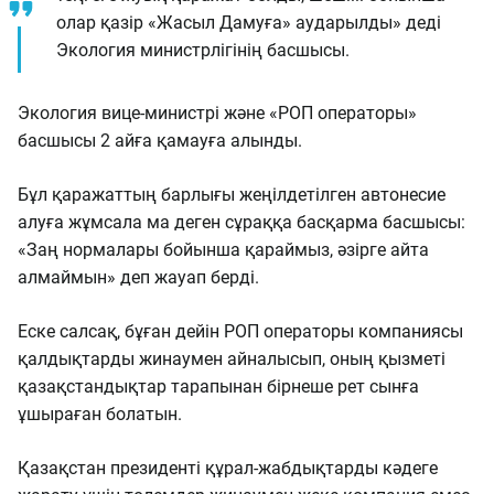
олар қазір «Жасыл Дамуға» аударылды» деді
Экология министрлігінің басшысы.
Экология вице-министрі және «РОП операторы»
басшысы 2 айға қамауға алынды.
Бұл қаражаттың барлығы жеңілдетілген автонесие
алуға жұмсала ма деген сұраққа басқарма басшысы:
«Заң нормалары бойынша қараймыз, әзірге айта
алмаймын» деп жауап берді.
Еске салсақ, бұған дейін РОП операторы компаниясы
қалдықтарды жинаумен айналысып, оның қызметі
қазақстандықтар тарапынан бірнеше рет сынға
ұшыраған болатын.
Қазақстан президенті құрал-жабдықтарды кәдеге