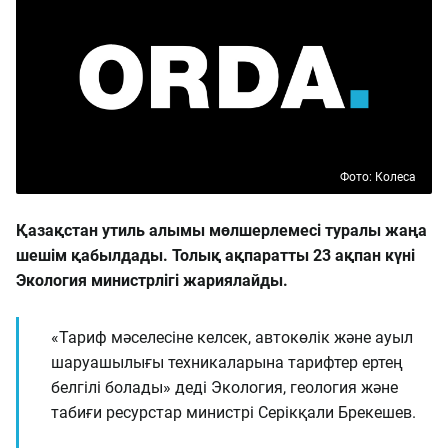
Фото: Колеса
Қазақстан утиль алымы мөлшерлемесі туралы жаңа
шешім қабылдады. Толық ақпаратты 23 ақпан күні
Экология министрлігі жариялайды.
«Тариф мәселесіне келсек, автокөлік және ауыл
шаруашылығы техникаларына тарифтер ертең
белгілі болады» деді Экология, геология және
табиғи ресурстар министрі Серікқали Брекешев.