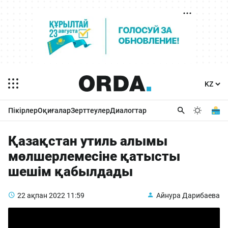
Пікірлер
Оқиғалар
Зерттеулер
Диалогтар
Қазақстан утиль алымы
мөлшерлемесіне қатысты
шешім қабылдады
22 ақпан 2022
11:59
Айнура Дарибаева