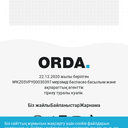
22.12.2020 жылы берілген
№KZ05VPY00030397 мерзімді баспасөз басылым және
ақпараттық агенттік
тіркеу туралы куәлік.
Біз жайлы
Байланыстар
Жарнама
Біз сайттың жұмысын жақсарту үшін cookie файлдарын