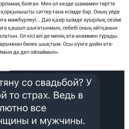
зорламақ болған. Мен ол кезде шамамен төртте
қорқынышты сәттер ғана есімде бар. Оның үйде
а мәжбүрлеуі... Дәл қазір ішімде ауырлық сезімі
лаға қашып шығатынмын, себебі оның айтқанын
алатын. Ол кісі әлі де менің ата-анаммен тұрады.
рымнан бөлек шықтым. Осы күнге дейін ата-
ймын да деп ойлаймын».