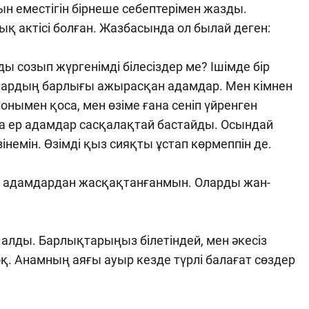
н еместігін бірнеше себептерімен жазды.
лық актісі болған. Жазбасында ол былай деген:
ды созып жүргенімді білесіздер ме? Ішімде бір
ардың барлығы ажырасқан адамдар. Мен кімнен
онымен қоса, мен өзіме ғана сеніп үйренген
а ер адамдар сасқалақтай бастайды. Осындай
інемін. Өзімді қыз сияқты ұстап көрмеппін де.
р адамдардан жасқақтанғанмын. Оларды жан-
алды. Барлықтарыңыз білетіндей, мен әкесіз
 жоқ. Анамның аяғы ауыр кезде түрлі балағат сөздер