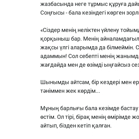
жазбасында неге тұрмыс құруға дайы
Соңғысы - бала кезіндегі көрген зор
«Сіздер менің неліктен үйлену тойым
қорқыныш бар. Менің айналамдағыл
жақсы үлгі аларымда да білмеймін. С
адаммын! Сол себепті менің жанымд
жағдайда мен де өзімді ыңғайсыз сез
Шынымды айтсам, бір кездері мен е
тәніммен жек көрдім...
Мұның барлығы бала кезімде бастау 
өстім. Ол тірі, бірақ менің өмірімде
айтып, бізден кетіп қалған.