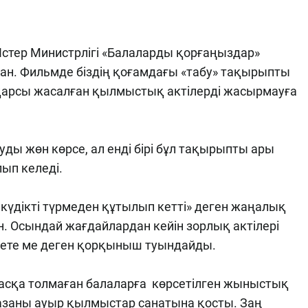
Істер Министрлігі «Балаларды қорғаңыздар»
ған. Фильмде біздің қоғамдағы «табу» тақырыпты
а қарсы жасалған қылмыстық актілерді жасырмауға
уды жөн көрсе, ал енді бірі бұл тақырыпты ары
ып келеді.
күдікті түрмеден құтылып кетті» деген жаңалық
. Осындай жағдайлардан кейін зорлық актілері
кете ме деген қорқыныш туындайды.
жасқа толмаған балаларға көрсетілген жыныстық
азаны ауыр қылмыстар санатына қосты. Заң