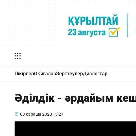
Пікірлер
Оқиғалар
Зерттеулер
Диалогтар
Әділдік - әрдайым кеш
03 қараша 2020
13:27