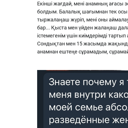
Екінші жағдай, мені анамның ағасы 
болдым. Балалық шағымнан тек осы 
тыржалаңаш жүріп, мені оны аймалауғ
бар... Қыста мен үйден жалаңаш да
істемегенім үшін киімдерімді тартып 
Сондықтан мен 15 жасымда жақында
анамнан ештеңе сұрамадым, сұрама