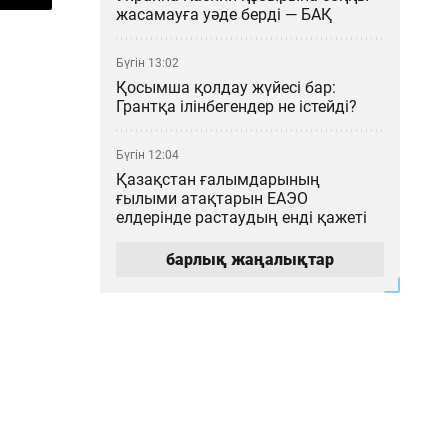
жасамауға уәде берді — БАҚ
Бүгін 13:02
Қосымша қолдау жүйесі бар:
Грантқа ілінбегендер не істейді?
Бүгін 12:04
Қазақстан ғалымдарының
ғылыми атақтарын ЕАЭО
елдерінде растаудың енді қажеті
жоқ
барлық жаңалықтар
Бүгін 11:03
Астана – Арқалық бағытында
Starlink спутниктік интернеті бар
жаңа пойыз қатынайды
Бүгін 10:05
Қайрат Сатыбалдының жыр
болған «Байсат» базары ақыры