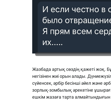
Жазбада артық сөздің қажеті жоқ. 
негізінен жиі орын алады. Дүниежүз
сүйенсек, әрбір бесінші әйел және ә
зорлық-зомбылық әрекетіне ұшыраға
ешкім жазаға тарта алмайтындығын 