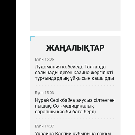
ЖАҢАЛЫҚТАР
Бүгін 16:06
Лудомания көбейеді: Талғарда
салынады деген казино жергілікті
тұрғындардың ұйқысын қашырды
Бүгін 15:03
Нұрай Серікбайға аяусыз сілтенген
пышақ: Сот-медициналық
сарапшы кәсіби баға берді
Бүгін 14:07
Украина Каспий құбырына соққы