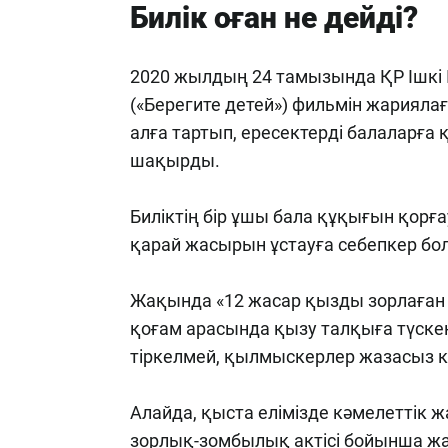
Билік оған не дейді?
2020 жылдың 24 тамызында ҚР Ішкі 
(«Берегите детей») фильмін жарияла
алға тартып, ересектерді балаларғ
шақырды.
Биліктің бір ұшы бала құқығын қорға
қарай жасырын ұстауға себепкер бол
Жақында «12 жасар қызды зорлаған 
қоғам арасында қызу талқыға түскен
тіркелмей, қылмыскерлер жазасыз 
Алайда, қыста елімізде кәмелеттік 
зорлық-зомбылық актісі бойынша ж