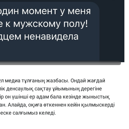
Бұл медиа тұлғаның жазбасы. Ондай жағдай
ілік денсаулық сақтау ұйымының дерегіне
рбір он үшінші ер адам бала кезінде жыныстық
н. Алайда, оқиға өткеннен кейін қылмыскерді
еске салғымыз келеді.