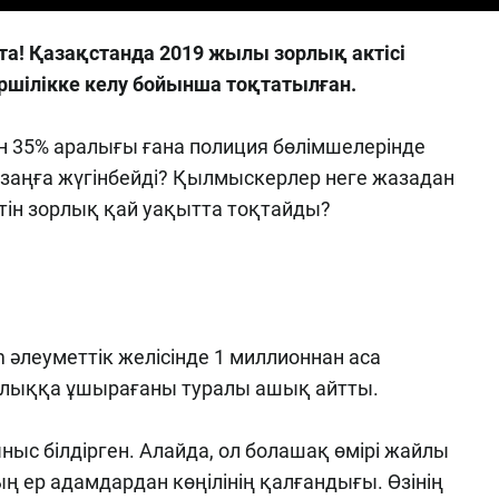
а! Қазақстанда 2019 жылы зорлық актісі
ршілікке келу бойынша тоқтатылған.
бен 35% аралығы ғана полиция бөлімшелерінде
і заңға жүгінбейді? Қылмыскерлер неге жазадан
тін зорлық қай уақытта тоқтайды?
әлеуметтік желісінде 1 миллионнан аса
рлыққа ұшырағаны туралы ашық айтты.
ныс білдірген. Алайда, ол болашақ өмірі жайлы
ның ер адамдардан көңілінің қалғандығы. Өзінің