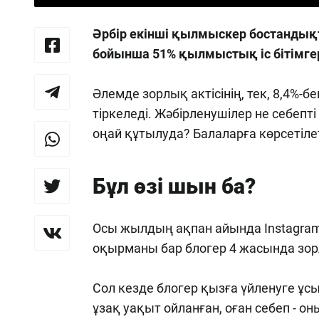
Әрбір екінші қылмыскер бостандықт
бойынша 51% қылмыстық іс бітімге
Әлемде зорлық актісінің, тек, 8,4%-
тіркеледі. Жәбірленушілер не себепт
оңай құтылуда? Балаларға көрсетіле
Бұл өзі шын ба?
Осы жылдың ақпан айында Instagram 
оқырманы бар блогер 4 жасында зо
Сол кезде блогер қызға үйленуге ұсы
ұзақ уақыт ойланған, оған себеп - о